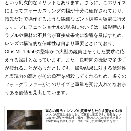
という副次的なメリットもあります。さらに、このサイズ
によってフォーカスリングの幅が十分に確保されており、
指先だけで操作するような繊細なピント調整も容易に行え
ます。プロフェッショナルの現場においては、撮影時のト
ラブルや機材の不具合が直接成果物に影響を及ぼすため、
レンズの構造的な信頼性は何より重要とされており、
Otus ML 1.4/50の堅牢かつ大型の鏡筒はそうした要求に応
えうる設計となっています。また、長時間の撮影で多少手
が疲れることがあったとしても、撮影結果に対する信頼性
と表現力の高さがその負荷を相殺してくれるため、多くの
フォトグラファーがこのサイズと重量を受け入れてなお余
りある価値を見出しています。
重さの魔法：レンズの質量がもたらす驚きの効果
レンズの質量は撮影において重要な要素です。軽量なレン
ズは持ち運びや機動性に優れ、重いレンズは安定感と高い
光学性能を提供します。目的に応じた最適な選択を行い、
魔法のような撮影体験を手に入れましょう。