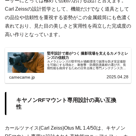
ーザーにとっては極めて信頼のおける設計と言えます。
Carl Zeissの設計哲学として、機能だけでなく道具として
の品位や信頼性を重視する姿勢がこの金属鏡筒にも色濃く
表れており、見た目の美しさと実用性を両立した完成度の
高い作りとなっています。
堅牢設計で差がつく 撮影現場を支えるカメラとレ
ンズの信頼力
カメラとレンズの堅牢性が過酷環境で故障を防ぎ安定撮影
を可能にする理由と、耐衝撃・防塵防滴素材の選び方、長
期性能を維持するための日常点検と専門メンテナンス方
法、プロの現場でも役立つ機材寿命延長のポイントや選択
時の注意点も徹底解説します。
2025.04.28
camecame.jp
キヤノンRFマウント専用設計の高い互換
性
カールツァイス(Carl Zeiss)Otus ML 1.4/50は、キヤノン