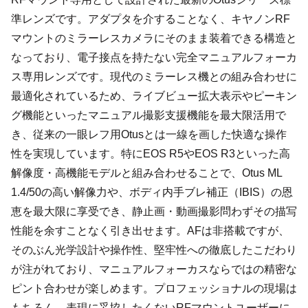
準レンズです。アダプタを介することなく、キヤノンRF
マウントのミラーレスカメラにそのまま装着できる構造と
なっており、電子接点を持たない完全マニュアルフォーカ
ス専用レンズです。現代のミラーレス機との組み合わせに
最適化されているため、ライブビュー拡大表示やピーキン
グ機能といったマニュアル撮影支援機能を最大限活用で
き、従来の一眼レフ用Otusとは一線を画した快適な操作
性を実現しています。特にEOS R5やEOS R3といった高
解像度・高機能モデルと組み合わせることで、Otus ML
1.4/50の高い解像力や、ボディ内手ブレ補正（IBIS）の恩
恵を最大限に享受でき、静止画・動画撮影問わずその描写
性能を余すことなく引き出せます。AFは非搭載ですが、
そのぶん光学設計や操作性、堅牢性への徹底したこだわり
が注がれており、マニュアルフォーカスならではの精密な
ピント合わせが楽しめます。プロフェッショナルの現場は
もちろん、表現に妥協したくないRFマウントユーザーに