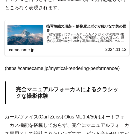
ところなく表現されます。
描写性能の頂点へ 解像度とボケが織りなす美の世
界
「描写性能」にフォーカスしたカメラとレンズの奥深い世
界へご案内します。解像力、色再現性、ボケの質など、魅
惑的な描写性能が生み出す写真の魔法を徹底解説。各レン
ズが持つ独自の描写力を理解し、表現力豊かな一枚を撮影
するための知識を深めましょう。撮影者が求める透明感や
2024.11.12
camecame.jp
奥行き感を実現するための描写性能の秘密に迫り、あらゆ
るシーンで活躍するレンズ選びをサポートします。
(https://camecame.jp/mystical-rendering-performance/)
完全マニュアルフォーカスによるクラシッ
クな撮影体験
カールツァイス(Carl Zeiss) Otus ML 1.4/50はオートフォ
ーカス機能を搭載しておらず、完全にマニュアルフォーカ
ス専用として設計されたレンズです。ピント合わせはすべ