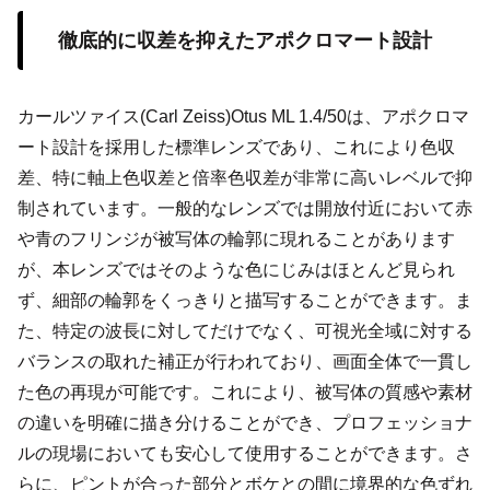
徹底的に収差を抑えたアポクロマート設計
カールツァイス(Carl Zeiss)Otus ML 1.4/50は、アポクロマ
ート設計を採用した標準レンズであり、これにより色収
差、特に軸上色収差と倍率色収差が非常に高いレベルで抑
制されています。一般的なレンズでは開放付近において赤
や青のフリンジが被写体の輪郭に現れることがあります
が、本レンズではそのような色にじみはほとんど見られ
ず、細部の輪郭をくっきりと描写することができます。ま
た、特定の波長に対してだけでなく、可視光全域に対する
バランスの取れた補正が行われており、画面全体で一貫し
た色の再現が可能です。これにより、被写体の質感や素材
の違いを明確に描き分けることができ、プロフェッショナ
ルの現場においても安心して使用することができます。さ
らに、ピントが合った部分とボケとの間に境界的な色ずれ