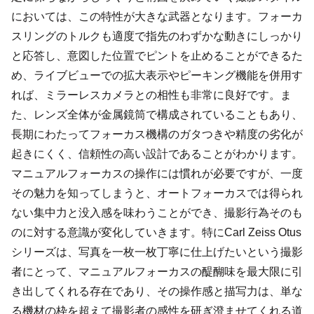
においては、この特性が大きな武器となります。フォーカ
スリングのトルクも適度で指先のわずかな動きにしっかり
と応答し、意図した位置でピントを止めることができるた
め、ライブビューでの拡大表示やピーキング機能を併用す
れば、ミラーレスカメラとの相性も非常に良好です。ま
た、レンズ全体が金属鏡筒で構成されていることもあり、
長期にわたってフォーカス機構のガタつきや精度の劣化が
起きにくく、信頼性の高い設計であることがわかります。
マニュアルフォーカスの操作には慣れが必要ですが、一度
その魅力を知ってしまうと、オートフォーカスでは得られ
ない集中力と没入感を味わうことができ、撮影行為そのも
のに対する意識が変化していきます。特にCarl Zeiss Otus
シリーズは、写真を一枚一枚丁寧に仕上げたいという撮影
者にとって、マニュアルフォーカスの醍醐味を最大限に引
き出してくれる存在であり、その操作感と描写力は、単な
る機材の枠を超えて撮影者の感性を研ぎ澄ませてくれる道