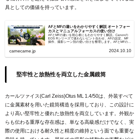
具としての価値を持っています。
AFとMFの違いをわかりやすく解説 オートフォー
カスとマニュアルフォーカスの使い分け
AFとMFの違いを初心者にもわかりやすく解説。Canonの
EOS Rシリーズで迷わないピント合わせ、AFの設定、MF
操作、撮影シーン別の使い分けを整理します。AFとMFの判
断、フォーカスポイント、ピントが合わない原因まで実践
的に解説します。
2024.10.10
camecame.jp
堅牢性と放熱性を両立した金属鏡筒
カールツァイス(Carl Zeiss)Otus ML 1.4/50は、外装すべて
に金属素材を用いた鏡筒構造を採用しており、この設計に
より高い堅牢性と優れた放熱性を両立しています。外観か
らも伝わる重厚な存在感は、単なる高級感だけでなく、実
際の使用における耐久性と精度の維持という面でも重要な