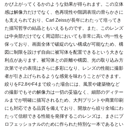
かび上がってくるかのような効果が得られます。この立体
感は解像力だけでなく、色再現性や階調表現の滑らかさに
も支えられており、Carl Zeissが長年にわたって培ってき
た描写哲学の結晶ともいえるものです。また、このレンズ
は中央部だけでなく周辺部においても非常に高い均一性を
保っており、画面全体で破綻のない構成が可能なため、構
図に制限を設けず自由に被写体を配置できるという大きな
利点があります。被写体との距離や構図、光の取り込み方
次第でその表現はさらに多彩になり、レンズの性能に撮影
者が引き上げられるような感覚を味わうことができます。
絞りをF2.8やF4まで絞った場合には、風景や建築物など
の撮影でもその解像力は一切の妥協なく、細部のディテー
ルまでが明確に描写されるため、大判プリントや商業印刷
にも対応できる品質を備えており、開放から絞り全域にわ
たって信頼できる性能を発揮するこのレンズは、まさにプ
ロフェッショナルのために作られた特別な一本であるとい