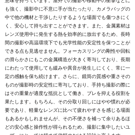
意味を持っています。屋外での撮影や移動中の衝撃などに
も強く、撮影中に不意に手が当たったり、カメラバッグの
中で他の機材と干渉したりするような場面でも傷つきにく
く、安心して持ち出すことができます。また、金属素材は
レンズ使用中に発生する熱を効率的に放出するため、長時
間の撮影や高温環境下でも光学性能の安定性を保つことが
できる点も見逃せません。フォーカスリングの剛性や回転
の滑らかさにもこの金属構造が大きく寄与しており、長期
にわたって使用しても緩みや異音が発生しにくく、常に一
定の感触を保ち続けます。さらに、鏡筒の質感や重さその
ものが撮影時の安定性に寄与しており、手持ち撮影の際に
はその重量が適度な抵抗として働き、ブレを抑える役割を
果たします。もちろん、その分取り回しにはやや慣れが必
要であり、軽量なレンズに比べて疲れやすさを感じる場面
もあるかもしれませんが、その不便さを補って余りあるほ
どの安心感と操作性が得られるため、撮影に集中したいユ