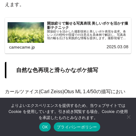
えます。
開放絞りで魅せる写真表現 美しいボケを活かす撮
影テクニック
開放絞りを活かした撮影技術と美しいボケ表現を追求。各
レンズの特性や現場での注意点を具体例で解説し、写真表
現の幅を広げる実践的な情報を提供します。撮影現場で役
立つ具体的アドバイスや、レンズ選びのポイントを網羅
し、初心者も大いに満足な情報です。
2025.03.08
camecame.jp
自然な色再現と滑らかなボケ描写
カールツァイス(Carl Zeiss)Otus ML 1.4/50の描写におい
て、解像力と並んで高く評価されているのがその色再現性
よりよいエクスペリエンスを提供するため、当ウェブサイトでは
の高さとボケ描写の美しさです。このレンズは全体的にニ
Cookie を使用しています。引き続き閲覧する場合、Cookie の使用
ュートラルで過度な演出を排した色表現を基調としてお
を承諾したものとみなされます。
り、実際の被写体の色味を忠実に再現しながらも、微妙な
OK
プライバシーポリシー
ホーム
シェア
目次へ
トップ
サイドバー
色のグラデーションや濃淡の変化を丁寧に描き出します。