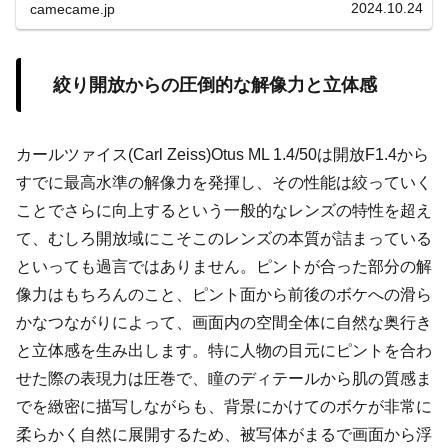
2024.10.24
camecame.jp
絞り開放からの圧倒的な解像力と立体感
カールツァイス(Carl Zeiss)Otus ML 1.4/50は開放F1.4から
すでに最高水準の解像力を発揮し、その性能は絞っていく
ことでさらに向上するという一般的なレンズの特性を超え
て、むしろ開放域にこそこのレンズの本質が詰まっている
といっても過言ではありません。ピントが合った部分の解
像力はもちろんのこと、ピント面から前後のボケへの滑ら
かなつながりによって、画面内の空間全体に自然な奥行き
と立体感を生み出します。特に人物の目元にピントを合わ
せた際の表現力は圧巻で、瞳のディテールから肌の質感ま
でを緻密に描写しながらも、背景にかけてのボケが非常に
柔らかく自然に展開するため、被写体がまるで画面から浮