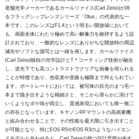
老舗光学メーカーであるカールツァイス(Carl Zeiss)が誇
るフラッグシップレンズシリーズ「Otus」の代表的な一
本です。このレンズはF1.4という明るい開放値において
も、画面全体にわたり極めて高い解像力を維持するよう設
計されており、一般的なレンズにありがちな開放時の周辺
減光やソフトな描写とは一線を画します。カールツァイス
(Carl Zeiss)独自の光学設計とT＊コーティング技術が融合
し、逆光下でも高コントラストでクリアな画像を得られる
ことが特徴であり、色収差や歪曲も極限まで抑えられてい
ます。ポートレートにおいては、被写体の目元のまつ毛一
本まで描き出すような精細さと、そこから滑らかに溶けて
いくようなボケ味が両立し、質感表現においても唯一無二
の存在となっています。キヤノンRFマウントの高画素機
と組み合わせることで、その性能を最大限に引き出すこと
が可能となり、特にEOS R5やEOS R3のようなハイエン
ドモデルと合わせると、Carl Zeissの持つ設計思想が余す