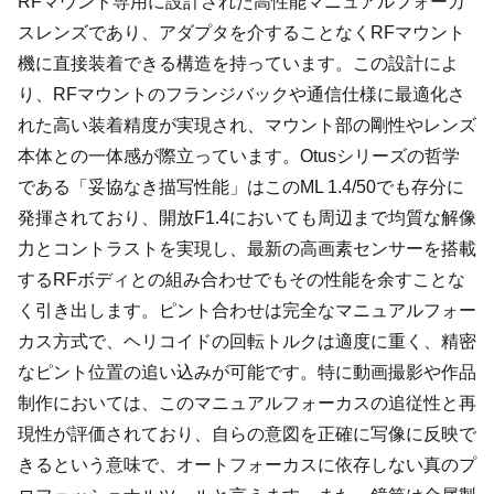
RFマウント専用に設計された高性能マニュアルフォーカ
スレンズであり、アダプタを介することなくRFマウント
機に直接装着できる構造を持っています。この設計によ
り、RFマウントのフランジバックや通信仕様に最適化さ
れた高い装着精度が実現され、マウント部の剛性やレンズ
本体との一体感が際立っています。Otusシリーズの哲学
である「妥協なき描写性能」はこのML 1.4/50でも存分に
発揮されており、開放F1.4においても周辺まで均質な解像
力とコントラストを実現し、最新の高画素センサーを搭載
するRFボディとの組み合わせでもその性能を余すことな
く引き出します。ピント合わせは完全なマニュアルフォー
カス方式で、ヘリコイドの回転トルクは適度に重く、精密
なピント位置の追い込みが可能です。特に動画撮影や作品
制作においては、このマニュアルフォーカスの追従性と再
現性が評価されており、自らの意図を正確に写像に反映で
きるという意味で、オートフォーカスに依存しない真のプ