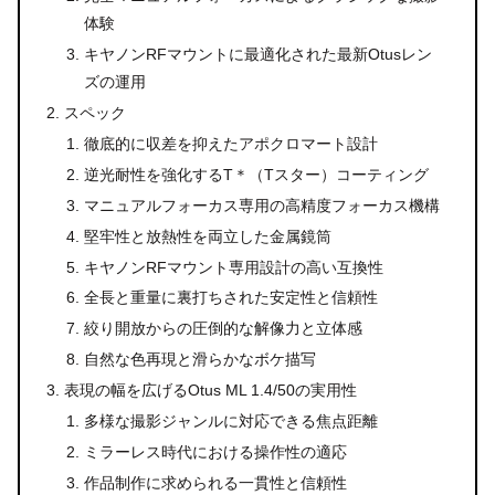
体験
キヤノンRFマウントに最適化された最新Otusレン
ズの運用
スペック
徹底的に収差を抑えたアポクロマート設計
逆光耐性を強化するT＊（Tスター）コーティング
マニュアルフォーカス専用の高精度フォーカス機構
堅牢性と放熱性を両立した金属鏡筒
キヤノンRFマウント専用設計の高い互換性
全長と重量に裏打ちされた安定性と信頼性
絞り開放からの圧倒的な解像力と立体感
自然な色再現と滑らかなボケ描写
表現の幅を広げるOtus ML 1.4/50の実用性
多様な撮影ジャンルに対応できる焦点距離
ミラーレス時代における操作性の適応
作品制作に求められる一貫性と信頼性