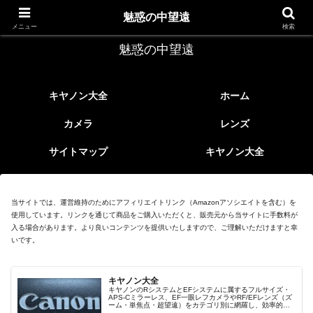
レトロなEFレンズ
魅惑の中望遠
メニュー
検索
魅惑の中望遠
キヤノン大全
ホーム
カメラ
レンズ
サイトマップ
キヤノン大全
当サイトでは、運営維持のためにアフィリエイトリンク（Amazonアソシエイトを含む）を
使用しています。リンクを通じて商品をご購入いただくと、販売元から当サイトに手数料が
入る場合があります。より良いコンテンツを提供いたしますので、ご理解いただけますと幸
いです。
キヤノン大全
キヤノンのRシステムとEFシステムに属するフルサイズ・
APS-Cミラーレス、EF一眼レフカメラやRF/EFレンズ（ズ
ーム・単焦点・超望遠）をカテゴリ別に網羅し、効率的に
探せる索引ページ。常に機種の内部リンク設計で回遊性向