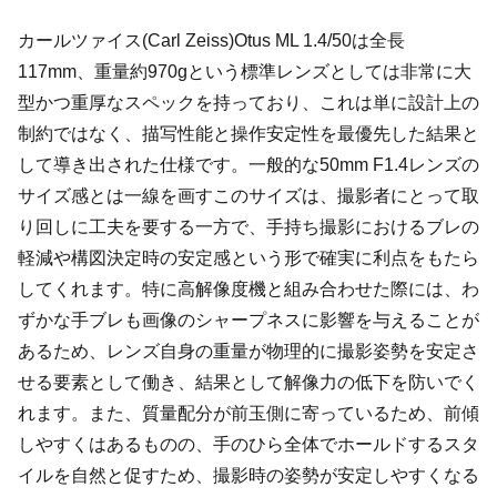
カールツァイス(Carl Zeiss)Otus ML 1.4/50は全長
117mm、重量約970gという標準レンズとしては非常に大
型かつ重厚なスペックを持っており、これは単に設計上の
制約ではなく、描写性能と操作安定性を最優先した結果と
して導き出された仕様です。一般的な50mm F1.4レンズの
サイズ感とは一線を画すこのサイズは、撮影者にとって取
り回しに工夫を要する一方で、手持ち撮影におけるブレの
軽減や構図決定時の安定感という形で確実に利点をもたら
してくれます。特に高解像度機と組み合わせた際には、わ
ずかな手ブレも画像のシャープネスに影響を与えることが
あるため、レンズ自身の重量が物理的に撮影姿勢を安定さ
せる要素として働き、結果として解像力の低下を防いでく
れます。また、質量配分が前玉側に寄っているため、前傾
しやすくはあるものの、手のひら全体でホールドするスタ
イルを自然と促すため、撮影時の姿勢が安定しやすくなる