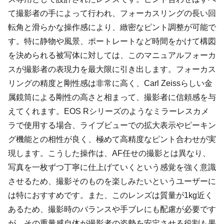
て撮影者の手によって行われ、フォーカスリングの長い回
転角と滑らかな操作感により、緻密なピント調整が可能で
す。特に静物や風景、ポートレートなど時間をかけて構図
を決められる被写体に対しては、このマニュアルフォーカ
スが撮影者の表現力を最大限に引き出します。フォーカス
リングの精度と剛性感は非常に高く、Carl Zeissらしい金
属鏡筒による剛性の高さと相まって、撮影者に信頼感を与
えてくれます。EOS Rシリーズのようなミラーレスカメ
ラで使用する場合、ライブビューでの拡大表示やピーキン
グ機能との相性が良く、極めて高精度なピント合わせが実
現します。こうした操作は、AF任せの撮影とは異なり、
写真を一枚ずつ丁寧に仕上げていくという感覚を強く意識
させるため、撮影そのものを楽しみたいというユーザーに
は特におすすめです。また、このレンズは質量が1kg近く
あるため、撮影時のバランスや手ブレにも配慮が必要です
が、その重量感自体が撮影者の姿勢を安定させる役割も果