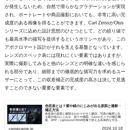
が発生しないため、自然で滑らかなグラデーションが実現
され、ポートレートや商品撮影においても、非常に高い完
成度のある画像を得ることができます。Carl ZeissがOtus
シリーズに込めた設計思想のひとつとして、どの絞り値で
も最高水準の描写を提供するというポリシーがあり、この
アポクロマート設計がそれを支える基盤となっています。
レンズのスペック表には現れにくい要素ではありますが、
実際に撮影してみると他のレンズとの明確な違いを感じら
れる部分であり、細部までの徹底的な描写力を求めるユー
ザーにとって、この収差補正の完成度の高さは決して見逃
すことのできない重要な要素です。
色収差とは？紫や緑のにじみが出る原因と撮影・
補正方法
色収差の原因と種類をわかりやすく解説。写真の輪郭に出
る紫や緑のにじみを、絞りや構図、Canonカメラの補正機
能、DPP・LightroomのRAW現像で抑える具体的な方法
を、撮影ジャンル別に詳しく紹介します。初心者にも実践
しやすく説明します
2024.10.18
camecame.jp