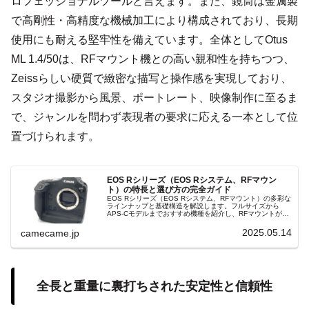
ロフェッショナルツールと言えます。また、鏡筒は金属製
で高剛性・高精度な機械加工により構成されており、長期
使用にも耐える堅牢性を備えています。全体としてOtus
ML 1.4/50は、RFマウント機との高い親和性を持ちつつ、
Zeissらしい硬質で緻密な描写と操作感を実現しており、
スタジオ撮影から風景、ポートレート、映像制作に至るま
で、ジャンルを問わず表現者の要求に応える一本として位
置づけられます。
EOS Rシリーズ（EOS Rシステム、RFマウン
ト）の特長と選び方の完全ガイド
EOS Rシリーズ（EOS Rシステム、RFマウント）の多彩な
ラインナップと基礎構造を解説します。フルサイズから
APS-Cモデルまでおすすめ機種を紹介し、RFマウントが可
能にした光学性能や操作性の特徴、選び方のポイントをお
伝えします。
2025.05.14
camecame.jp
全長と重量に裏打ちされた安定性と信頼性