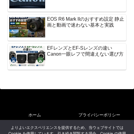
EOS R6 Mark IIのおすすめ設定 静止
画と動画で迷わない基本と実践
EFレンズとEF-Sレンズの違い
Canon一眼レフで間違えない選び方
ホーム
プライバシーポリシー
サイトマップ
よりよいエクスペリエンスを提供するため、当ウェブサイトでは
Cookie を使用しています。引き続き閲覧する場合、Cookie の使用
Copyright © 2024-2026 魅惑の中望遠 All Rights Reserved.