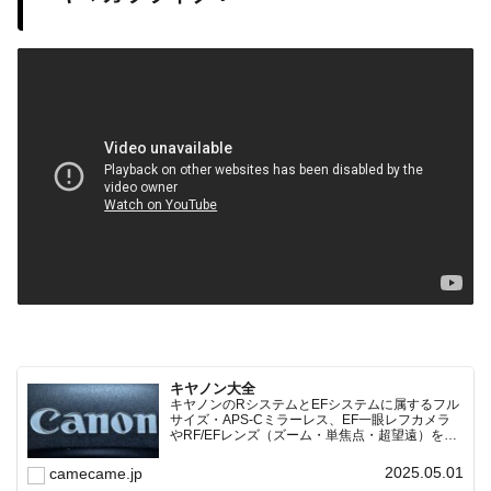
キヤノン大全
キヤノンのRシステムとEFシステムに属するフル
サイズ・APS-Cミラーレス、EF一眼レフカメラ
やRF/EFレンズ（ズーム・単焦点・超望遠）をカ
テゴリ別に網羅し、効率的に探せる索引ページ。
常に機種の内部リンク設計で回遊性向上と快適表
2025.05.01
camecame.jp
示を両立。