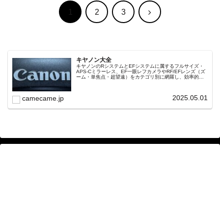
次
1
2
3
へ
キヤノン大全
キヤノンのRシステムとEFシステムに属するフルサイズ・
APS-Cミラーレス、EF一眼レフカメラやRF/EFレンズ（ズ
ーム・単焦点・超望遠）をカテゴリ別に網羅し、効率的に
探せる索引ページ。常に機種の内部リンク設計で回遊性向
上と快適表示を両立。
2025.05.01
camecame.jp