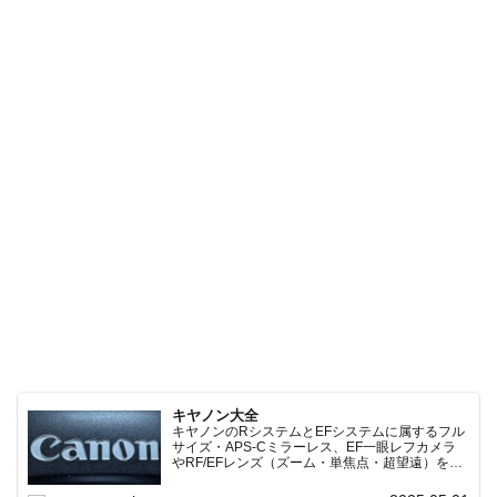
キヤノン大全
キヤノンのRシステムとEFシステムに属するフル
サイズ・APS-Cミラーレス、EF一眼レフカメラ
やRF/EFレンズ（ズーム・単焦点・超望遠）をカ
テゴリ別に網羅し、効率的に探せる索引ページ。
常に機種の内部リンク設計で回遊性向上と快適表