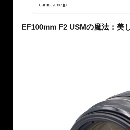
表示を両立。
camecame.jp
EF100mm F2 USMの魔