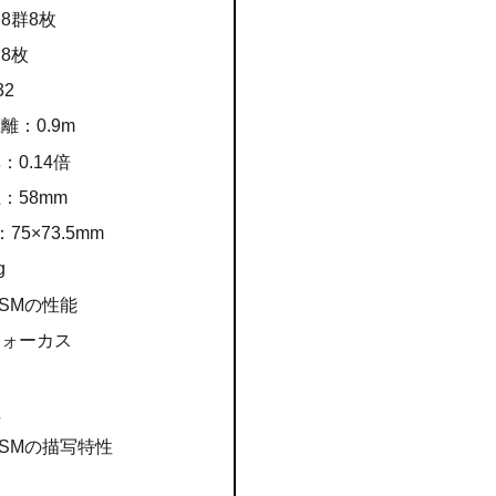
8群8枚
8枚
2
：0.9m
0.14倍
：58mm
5×73.5mm
g
 USMの性能
フォーカス
力
性
 USMの描写特性