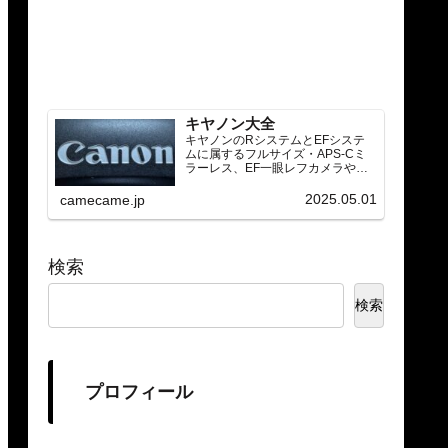
キヤノン大全
キヤノンのRシステムとEFシステ
ムに属するフルサイズ・APS-Cミ
ラーレス、EF一眼レフカメラや
RF/EFレンズ（ズーム・単焦点・超
望遠）をカテゴリ別に網羅し、効
2025.05.01
camecame.jp
率的に探せる索引ページ。常に機
種の内部リンク設計で回遊性向上
と快適表示を両立。
検索
検索
プロフィール