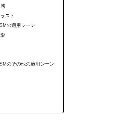
体感
トラスト
2 USMの適用シーン
撮影
影
2 USMのその他の適用シーン
影