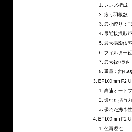
レンズ構成：
絞り羽根数：
最小絞り：F3
最近接撮影距離
最大撮影倍率：
フィルター径
最大径×長さ：7
重量：約460
EF100mm F2
高速オート
優れた描写
優れた携帯
EF100mm F2
色再現性