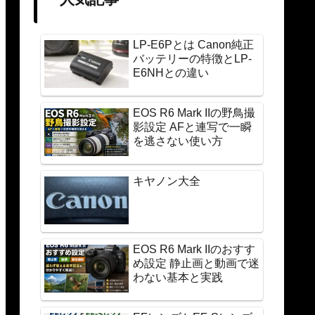
LP-E6Pとは Canon純正
バッテリーの特徴とLP-
E6NHとの違い
EOS R6 Mark IIの野鳥撮
影設定 AFと連写で一瞬
を逃さない使い方
キヤノン大全
EOS R6 Mark IIのおすす
め設定 静止画と動画で迷
わない基本と実践