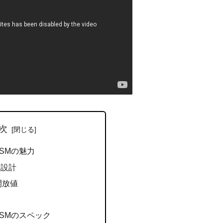
次
 USMの魅力
な設計
開放値
味
 USMのスペック