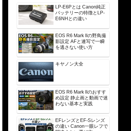
LP-E6Pとは Canon純正
バッテリーの特徴とLP-
E6NHとの違い
EOS R6 Mark IIの野鳥撮
影設定 AFと連写で一瞬
を逃さない使い方
キヤノン大全
EOS R6 Mark IIのおすす
め設定 静止画と動画で迷
わない基本と実践
EFレンズとEF-Sレンズ
の違い Canon一眼レフで