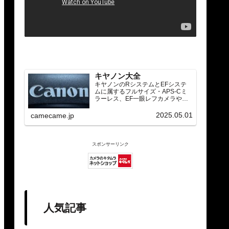
キヤノン大全
キヤノンのRシステムとEFシステ
ムに属するフルサイズ・APS-Cミ
ラーレス、EF一眼レフカメラや
RF/EFレンズ（ズーム・単焦点・超
望遠）をカテゴリ別に網羅し、効
2025.05.01
camecame.jp
率的に探せる索引ページ。常に機
種の内部リンク設計で回遊性向上
と快適表示を両立。
スポンサーリンク
人気記事