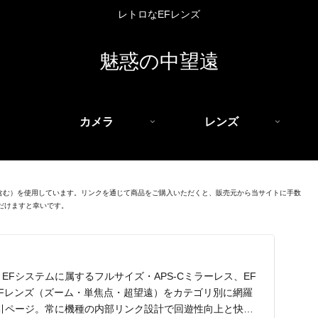
レトロなEFレンズ
魅惑の中望遠
カメラ
レンズ
を含む）を使用しています。リンクを通じて商品をご購入いただくと、販売元から当サイトに手数
だけますと幸いです。
EFシステムに属するフルサイズ・APS-Cミラーレス、EF
EFレンズ（ズーム・単焦点・超望遠）をカテゴリ別に網羅
引ページ。常に機種の内部リンク設計で回遊性向上と快適