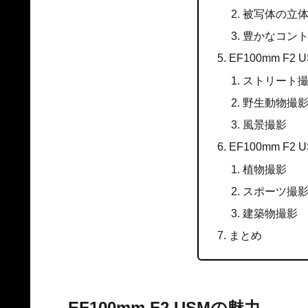
被写体の立
豊かなコン
EF100mm F
ストリート
野生動物撮
風景撮影
EF100mm F
植物撮影
スポーツ撮
建築物撮影
まとめ
EF100mm F2 USMの魅力