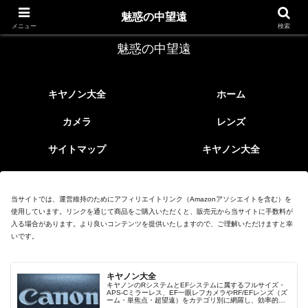
レトロなEFレンズ
魅惑の中望遠
メニュー
検索
魅惑の中望遠
キヤノン大全
ホーム
カメラ
レンズ
サイトマップ
キヤノン大全
当サイトでは、運営維持のためにアフィリエイトリンク（Amazonアソシエイトを含む）を
使用しています。リンクを通じて商品をご購入いただくと、販売元から当サイトに手数料が
入る場合があります。より良いコンテンツを提供いたしますので、ご理解いただけますと幸
いです。
キヤノン大全
キヤノンのRシステムとEFシステムに属するフルサイズ・
APS-Cミラーレス、EF一眼レフカメラやRF/EFレンズ（ズ
ーム・単焦点・超望遠）をカテゴリ別に網羅し、効率的に
探せる索引ページ。常に機種の内部リンク設計で回遊性向