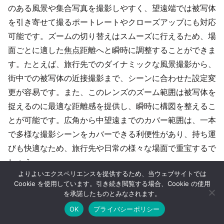
のある風景や集合写真を撮影しやすく、望遠端では被写体
を引き寄せて撮るポートレートやクローズアップにも対応
可能です。ズームの切り替えはスムーズに行えるため、場
面ごとに適した焦点距離へと瞬時に調整することができま
す。たとえば、旅行先でのダイナミックな風景撮影から、
街中での被写体の近接撮影まで、シーンに合わせた設定変
更が容易です。また、このレンズのズーム範囲は被写体を
捉えるのに最適な距離感を提供し、瞬時に構図を整えるこ
とが可能です。広角から中望遠までのカバー範囲は、一本
で多様な撮影シーンをカバーできる利便性があり、持ち運
びも快適なため、旅行先や日常の様々な場面で重宝するで
しょう。
よりよいエクスペリエンスを提供するため、当ウェブサイトでは
Cookie を使用しています。引き続き閲覧する場合、Cookie の使用
を承諾したものとみなされます。
まとめ
OK
プライバシーポリシー
ホーム
シェア
目次へ
トップ
サイドバー