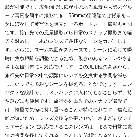
影が可能です。広角端では広がりのある風景や大勢のグル
ープ写真を簡単に撮影でき、55mmの望遠端では背景を自
然にぼかして被写体を際立たせるポートレート撮影も可能
です。旅行先での風景撮影から日常のスナップ撮影まで幅
広く対応し、一本のレンズで多様なシーンをカバーしま
す。さらに、ズーム範囲がスムーズで、シーンに応じて瞬
時に焦点距離を調整できるため、動きのあるシーンやさま
ざまな被写体にも対応できます。この汎用性の高さから、
旅行先や日常の中で頻繁にレンズを交換する手間を減ら
し、いつでも多彩なシーンを捉えることができます。コン
パクトな設計で、カメラバッグに入れてもかさばらず、持
ち運びにも便利です。旅行や外出先でのスナップ撮影で
は、軽量で気軽に持ち運べることが特に便利です。焦点距
離が短いため、レンズ交換を必要とせず、さまざまなシチ
ュエーションに対応できるこのレンズは、まるで日常に魔
法の瞬間を残してくれる一本として信頼できるでしょう。