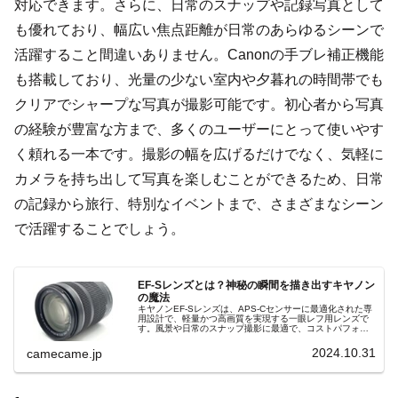
対応できます。さらに、日常のスナップや記録写真として
も優れており、幅広い焦点距離が日常のあらゆるシーンで
活躍すること間違いありません。Canonの手ブレ補正機能
も搭載しており、光量の少ない室内や夕暮れの時間帯でも
クリアでシャープな写真が撮影可能です。初心者から写真
の経験が豊富な方まで、多くのユーザーにとって使いやす
く頼れる一本です。撮影の幅を広げるだけでなく、気軽に
カメラを持ち出して写真を楽しむことができるため、日常
の記録から旅行、特別なイベントまで、さまざまなシーン
で活躍することでしょう。
EF-Sレンズとは？神秘の瞬間を描き出すキヤノン
の魔法
キヤノンEF-Sレンズは、APS-Cセンサーに最適化された専
用設計で、軽量かつ高画質を実現する一眼レフ用レンズで
す。風景や日常のスナップ撮影に最適で、コストパフォー
マンスにも優れ、初心者から経験豊富なユーザーまで幅広
く愛用されています。EFレンズとは異なる光学特性を持
2024.10.31
camecame.jp
ち、APS-Cカメラの性能を引き出すための理想的な選択肢
です。EF-Sレンズの神秘的な描写力で、あなただけの瞬間
を魔法のように捉えましょう。