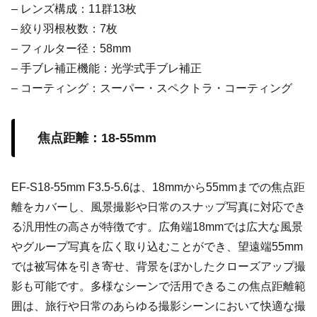
– レンズ構成：11群13枚
– 絞り羽根枚数：7枚
– フィルター径：58mm
– 手ブレ補正機能：光学式手ブレ補正
– コーティング：スーパー・スペクトラ・コーティング
焦点距離：18-55mm
EF-S18-55mm F3.5-5.6は、18mmから55mmまでの焦点距
離をカバーし、風景撮影や日常のスナップ写真に対応でき
る汎用性の高さが特徴です。広角端18mmでは広大な風景
やグループ写真を広く取り込むことができ、望遠端55mm
では被写体を引き寄せ、背景をぼかしたクローズアップ撮
影も可能です。多様なシーンで活用できるこの焦点距離範
囲は、旅行や日常のあらゆる撮影シーンにおいて快適な撮