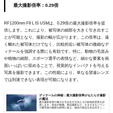
最大撮影倍率：0.29倍
RF1200mm F8 L IS USMは、0.29倍の最大撮影倍率を提
供します。これにより、被写体の細部を大きく引き出すこ
とが可能となり、撮影の幅が広がります。この倍率は、遠
く離れた被写体だけでなく、比較的近い被写体の微細なデ
ィテールを強調する際にも有効です。特に、動物の毛並み
や植物の細部、スポーツ選手の表情など、細かな要素を画
面いっぱいに収めることで、視覚的なインパクトを与える
写真を撮影できます。この性能により、単なる望遠レンズ
では到達できない表現が可能になります。
ディテールの神秘：最大撮影倍率がもたらす撮影
の魔法
最大撮影倍率の魅力を引き出す方法とその技術的背景を詳
述します。昆虫や植物、商品撮影など、さまざまなシーン
で被写体の細部を鮮明に捉え、独自の視点を生み出すこの
技術の可能性と未来の発展について解説。手ブレ補正やオ