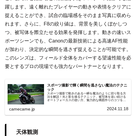
躍します。遠く離れたプレイヤーの動きや表情をクリアに
捉えることができ、試合の臨場感をそのまま写真に収めら
れます。さらに、F8の絞り値は、背景を美しくぼかしつ
つ、被写体を際立たせる効果を発揮します。動きの速いス
ポーツシーンでも、Canonの最新技術による高速AF性能
が加わり、決定的な瞬間を逃さず捉えることが可能です。
このレンズは、フィールド全体をカバーする望遠性能を必
要とするプロの現場でも強力なパートナーとなります。
スポーツ撮影で輝く瞬間を逃さない魔法のテクニ
ック
スポーツ撮影で動きのある一瞬を魔法のように切り取る方
法を解説！光と影を操るテクニック、被写体を追い続ける
オートフォーカスの使い方、魅力的な構図作りのコツを紹
介。競技ごとの撮影ポイントも網羅した充実の内容です。
2024.11.18
camecame.jp
天体観測