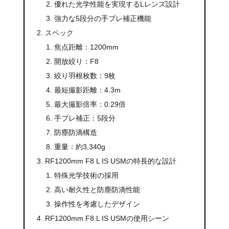
優れた光学性能を実現するLレンズ設計
強力な5段分の手ブレ補正機能
スペック
焦点距離：1200mm
開放絞り：F8
絞り羽根枚数：9枚
最短撮影距離：4.3m
最大撮影倍率：0.29倍
手ブレ補正：5段分
防塵防滴構造
重量：約3,340g
RF1200mm F8 L IS USMの特長的な設計
特殊光学技術の採用
高い耐久性と防塵防滴性能
操作性を考慮したデザイン
RF1200mm F8 L IS USMの使用シーン