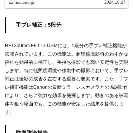
ートフォーカスなどの他の技術との連携で、安定した高品
2024.10.27
camecame.jp
質な画像が得られ、観察者に新たな視覚体験を提供しま
す。
手ブレ補正：5段分
RF1200mm F8 L IS USMには、5段分の手ブレ補正機能が
搭載されています。この機能は、超望遠撮影時のわずかな
揺れを効果的に補正し、手持ち撮影でも高い安定性を実現
します。特に低照度環境や移動中の撮影において、手ブレ
補正は撮影の成否を左右する重要な要素です。また、手ブ
レ補正機能はCanonの最新ミラーレスカメラとの協調動作
により、さらに強力な効果を発揮します。動きのある被写
体を狙う場面でも、この機能が安定した結果を提供しま
す。
防塵防滴構造