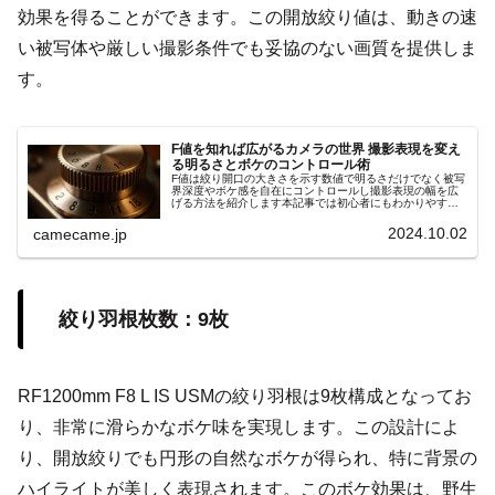
効果を得ることができます。この開放絞り値は、動きの速
い被写体や厳しい撮影条件でも妥協のない画質を提供しま
す。
F値を知れば広がるカメラの世界 撮影表現を変え
る明るさとボケのコントロール術
F値は絞り開口の大きさを示す数値で明るさだけでなく被写
界深度やボケ感を自在にコントロールし撮影表現の幅を広
げる方法を紹介します本記事では初心者にもわかりやすい
手順やシーン別の設定ポイントを詳しく解説します具体例
付きでスキル向上サポート効果大
2024.10.02
camecame.jp
絞り羽根枚数：9枚
RF1200mm F8 L IS USMの絞り羽根は9枚構成となってお
り、非常に滑らかなボケ味を実現します。この設計によ
り、開放絞りでも円形の自然なボケが得られ、特に背景の
ハイライトが美しく表現されます。このボケ効果は、野生