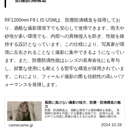
RF1200mm F8 L IS USMは、防塵防滴構造を採用してお
り、過酷な撮影環境下でも安心して使用できます。雨天や
砂埃が多い環境でも、内部への異物侵入を防ぎ、性能を維
持する設計となっています。この仕様により、写真家が環
境に左右されることなく撮影に集中できるようになってい
ます。また、防塵防滴性能はレンズの長寿命化にも寄与
し、頻繁な使用にも耐えうる堅牢な構造が採用されていま
す。これにより、フィールド撮影の際も信頼性の高いパフ
ォーマンスを発揮します。
風雨に負けない撮影の味方、防塵・防滴構造の魅
力
防塵・防滴構造は、過酷な環境でも撮影機材を保護し、長
期間の使用を可能にする重要な技術です。砂漠や山岳、雨
の中でも内部に異物が侵入するのを防ぎ、機材の耐久性と
信頼性を大幅に向上させます。特にアウトドア撮影や自然
環境での撮影において、天候や環境に左右されない安定し
2024.10.28
camecame.jp
た撮影を実現します。防塵・防滴機能を持つ機材を選ぶこ