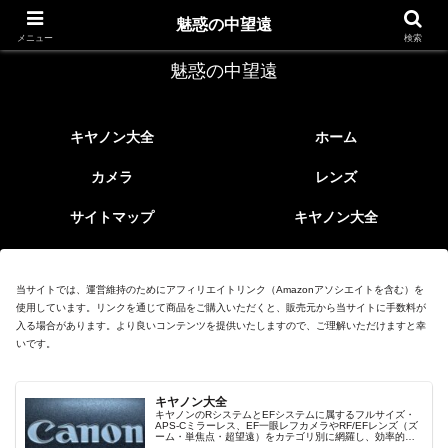
レトロなEFレンズ
魅惑の中望遠
メニュー
検索
魅惑の中望遠
キヤノン大全
ホーム
カメラ
レンズ
サイトマップ
キヤノン大全
当サイトでは、運営維持のためにアフィリエイトリンク（Amazonアソシエイトを含む）を
使用しています。リンクを通じて商品をご購入いただくと、販売元から当サイトに手数料が
入る場合があります。より良いコンテンツを提供いたしますので、ご理解いただけますと幸
いです。
キヤノン大全
キヤノンのRシステムとEFシステムに属するフルサイズ・
APS-Cミラーレス、EF一眼レフカメラやRF/EFレンズ（ズ
ーム・単焦点・超望遠）をカテゴリ別に網羅し、効率的に
探せる索引ページ。常に機種の内部リンク設計で回遊性向