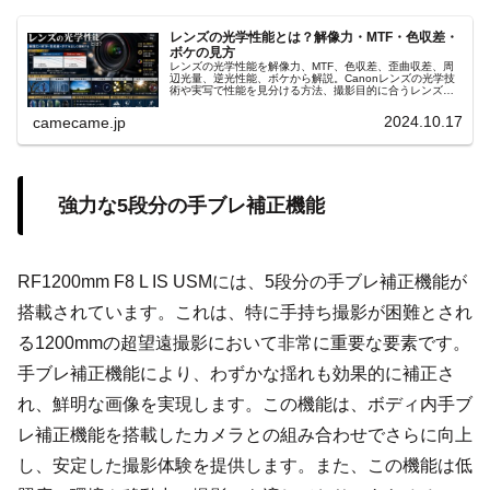
レンズの光学性能とは？解像力・MTF・色収差・
ボケの見方
レンズの光学性能を解像力、MTF、色収差、歪曲収差、周
辺光量、逆光性能、ボケから解説。Canonレンズの光学技
術や実写で性能を見分ける方法、撮影目的に合うレンズ選
びまで詳しく紹介します。MTFチャートの読み方や収差補
正も具体的に分かります。
2024.10.17
camecame.jp
強力な5段分の手ブレ補正機能
RF1200mm F8 L IS USMには、5段分の手ブレ補正機能が
搭載されています。これは、特に手持ち撮影が困難とされ
る1200mmの超望遠撮影において非常に重要な要素です。
手ブレ補正機能により、わずかな揺れも効果的に補正さ
れ、鮮明な画像を実現します。この機能は、ボディ内手ブ
レ補正機能を搭載したカメラとの組み合わせでさらに向上
し、安定した撮影体験を提供します。また、この機能は低