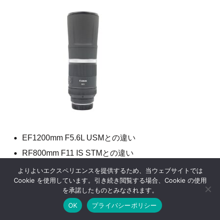
EF1200mm F5.6L USMとの違い
RF800mm F11 IS STMとの違い
RF600mm F4L IS USMとの違い
よりよいエクスペリエンスを提供するため、当ウェブサイトでは
Cookie を使用しています。引き続き閲覧する場合、Cookie の使用
を承諾したものとみなされます。
EF1200mm F5.6L USMとの違い
OK
プライバシーポリシー
ホーム
シェア
目次へ
トップ
サイドバー