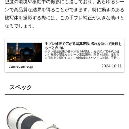
照度の環境や移動中の撮影にも適しており、あらゆるシー
ンで高品質な結果を得ることができます。特に動きのある
被写体を撮影する際には、この手ブレ補正が大きな助けと
なるでしょう。
手ブレ補正で広がる写真表現 揺れを防いで撮影を
もっと自由に
手ブレ補正技術の基本原理を解説し、光学式／電子式の違
いや夜景や望遠などシーン別活用法、限界と対策、撮影自
由度向上を紹介します。解像感向上やノイズ抑制、手持ち
夜景撮影や動画Vlogでの安定性強化、更に実例とともに分
かりやすく的確に解説
2024.10.11
camecame.jp
スペック