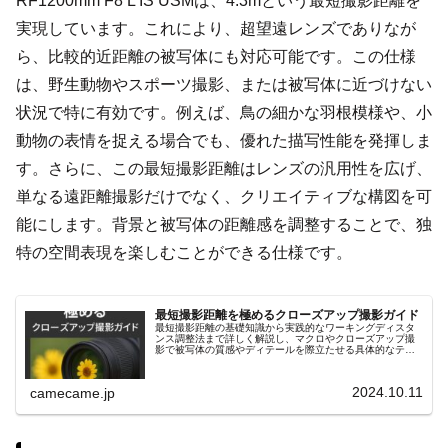
RF1200mm F8 L IS USMは、4.3mという最短撮影距離を
実現しています。これにより、超望遠レンズでありなが
ら、比較的近距離の被写体にも対応可能です。この仕様
は、野生動物やスポーツ撮影、または被写体に近づけない
状況で特に有効です。例えば、鳥の細かな羽根模様や、小
動物の表情を捉える場合でも、優れた描写性能を発揮しま
す。さらに、この最短撮影距離はレンズの汎用性を広げ、
単なる遠距離撮影だけでなく、クリエイティブな構図を可
能にします。背景と被写体の距離感を調整することで、独
特の空間表現を楽しむことができる仕様です。
最短撮影距離を極めるクローズアップ撮影ガイド
最短撮影距離の基礎知識から実践的なワーキングディスタ
ンス調整法まで詳しく解説し、マクロやクローズアップ撮
影で被写体の質感やディテールを際立たせる具体的なテク
ニックを紹介します。リングライトや合成テクニックなど
も解説し、初心者にも役立つ内容。
2024.10.11
camecame.jp