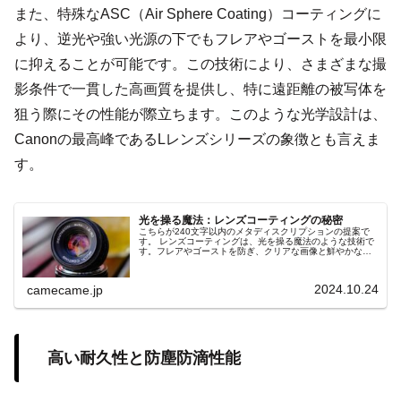
また、特殊なASC（Air Sphere Coating）コーティングに
より、逆光や強い光源の下でもフレアやゴーストを最小限
に抑えることが可能です。この技術により、さまざまな撮
影条件で一貫した高画質を提供し、特に遠距離の被写体を
狙う際にその性能が際立ちます。このような光学設計は、
Canonの最高峰であるLレンズシリーズの象徴とも言えま
す。
光を操る魔法：レンズコーティングの秘密
こちらが240文字以内のメタディスクリプションの提案で
す。 レンズコーティングは、光を操る魔法のような技術で
す。フレアやゴーストを防ぎ、クリアな画像と鮮やかな色
彩を実現。逆光や夜間撮影で効果を発揮し、写真のクオリ
ティを飛躍的に向上させます。その秘密を紐解き、撮影の
新たな可能性を探ります。
2024.10.24
camecame.jp
高い耐久性と防塵防滴性能