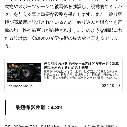
動物やスポーツシーンで被写体を強調し、視覚的なインパ
クトを与える際に重要な役割を果たします。また、絞り羽
根が高精度に設計されているため、絞り込んだ場合でも画
像の均一性や描写力が維持されます。このような細部にわ
たる設計は、Canonの光学技術の集大成と言えるでしょ
う。
絞り羽根の枚数でボケと光芒はどう変わる？写真
表現を左右する仕組みを解説
絞り羽根の枚数や形で、玉ボケと光芒はどう変わるのかを
解説します。円形絞り、多角形ボケ、口径食、奇数枚と偶
数枚で異なる光芒の本数、ポートレートや夜景でのレンズ
選び、F値ごとの写りの違い、撮影時の確認方法まで実写例
も含め分かりやすく紹介します。
2024.10.29
camecame.jp
最短撮影距離：4.3m