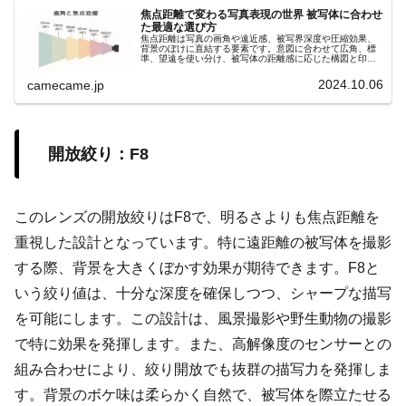
焦点距離で変わる写真表現の世界 被写体に合わせ
た最適な選び方
焦点距離は写真の画角や遠近感、被写界深度や圧縮効果、
背景のぼけに直結する要素です。意図に合わせて広角、標
準、望遠を使い分け、被写体の距離感に応じた構図と印象
を自在にコントロールしましょう。撮影意図を明確にし、
理想の一枚を狙いましょう。
2024.10.06
camecame.jp
開放絞り：F8
このレンズの開放絞りはF8で、明るさよりも焦点距離を
重視した設計となっています。特に遠距離の被写体を撮影
する際、背景を大きくぼかす効果が期待できます。F8と
いう絞り値は、十分な深度を確保しつつ、シャープな描写
を可能にします。この設計は、風景撮影や野生動物の撮影
で特に効果を発揮します。また、高解像度のセンサーとの
組み合わせにより、絞り開放でも抜群の描写力を発揮しま
す。背景のボケ味は柔らかく自然で、被写体を際立たせる