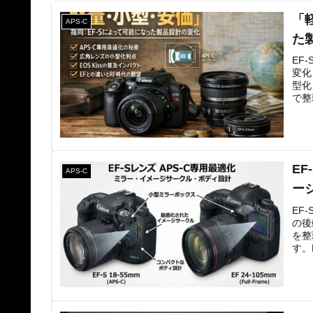
「
APS-C
た
EF
変化
型化
で整
E
APS-C
ー
EF
の後
を整
す。