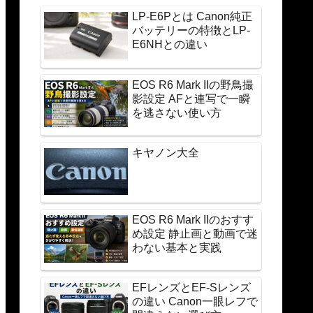
LP-E6Pとは Canon純正
バッテリーの特徴とLP-
E6NHとの違い
EOS R6 Mark IIの野鳥撮
影設定 AFと連写で一瞬
を逃さない使い方
キヤノン大全
EOS R6 Mark IIのおすす
め設定 静止画と動画で迷
わない基本と実践
EFレンズとEF-Sレンズ
の違い Canon一眼レフで