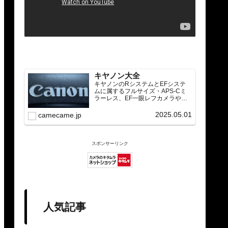
キヤノン大全
キヤノンのRシステムとEFシステ
ムに属するフルサイズ・APS-Cミ
ラーレス、EF一眼レフカメラや
RF/EFレンズ（ズーム・単焦点・超
望遠）をカテゴリ別に網羅し、効
2025.05.01
camecame.jp
率的に探せる索引ページ。常に機
種の内部リンク設計で回遊性向上
と快適表示を両立。
スポンサーリンク
人気記事