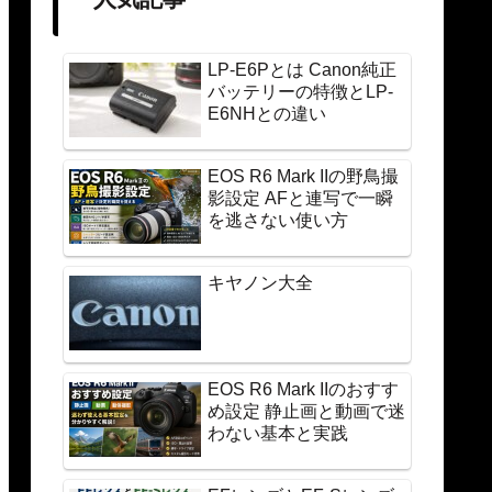
LP-E6Pとは Canon純正
バッテリーの特徴とLP-
E6NHとの違い
EOS R6 Mark IIの野鳥撮
影設定 AFと連写で一瞬
を逃さない使い方
キヤノン大全
EOS R6 Mark IIのおすす
め設定 静止画と動画で迷
わない基本と実践