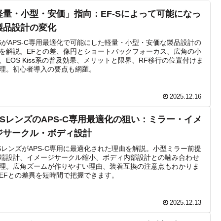
軽量・小型・安価」指向：EF-Sによって可能になっ
製品設計の変化
-SがAPS-C専用最適化で可能にした軽量・小型・安価な製品設計の
を解説。EFとの差、像円とショートバックフォーカス、広角の小
、EOS Kiss系の普及効果、メリットと限界、RF移行の位置付けま
理。初心者導入の要点も網羅。
2025.12.16
F-SレンズのAPS-C専用最適化の狙い：ミラー・イメ
ジサークル・ボディ設計
-SレンズがAPS-C専用に最適化された理由を解説。小型ミラー前提
端設計、イメージサークル縮小、ボディ内部設計との噛み合わせ
理。広角ズームが作りやすい理由、装着互換の注意点もわかりま
EFとの差異を短時間で把握できます。
2025.12.13