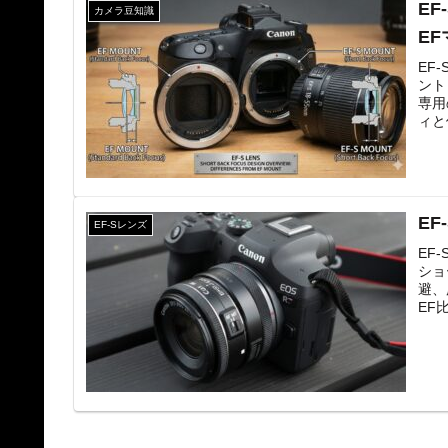
E
カメラ豆知識
E
EF
ント
専用
ィと
E
EF-Sレンズ
EF
ショ
避、
EF