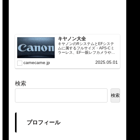
キヤノン大全
キヤノンのRシステムとEFシステ
ムに属するフルサイズ・APS-Cミ
ラーレス、EF一眼レフカメラや
RF/EFレンズ（ズーム・単焦点・超
望遠）をカテゴリ別に網羅し、効
2025.05.01
camecame.jp
率的に探せる索引ページ。常に機
種の内部リンク設計で回遊性向上
と快適表示を両立。
検索
検索
プロフィール