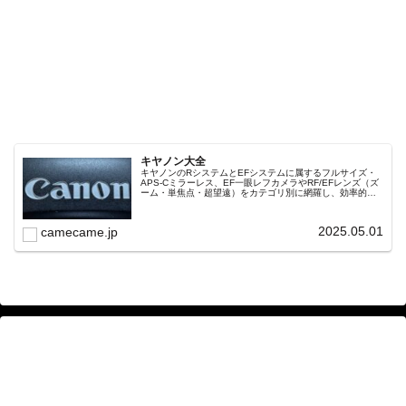
キヤノン大全
キヤノンのRシステムとEFシステムに属するフルサイズ・
APS-Cミラーレス、EF一眼レフカメラやRF/EFレンズ（ズ
ーム・単焦点・超望遠）をカテゴリ別に網羅し、効率的に
探せる索引ページ。常に機種の内部リンク設計で回遊性向
上と快適表示を両立。
2025.05.01
camecame.jp