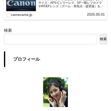
サイズ・APS-Cミラーレス、EF一眼レフカメラ
やRF/EFレンズ（ズーム・単焦点・超望遠）をカ
テゴリ別に網羅し、効率的に探せる索引ページ。
常に機種の内部リンク設計で回遊性向上と快適表
2025.05.01
camecame.jp
示を両立。
検索
検索
プロフィール