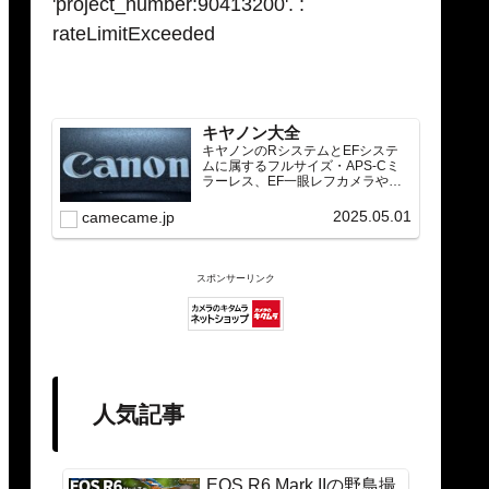
'project_number:90413200'. :
rateLimitExceeded
キヤノン大全
キヤノンのRシステムとEFシステ
ムに属するフルサイズ・APS-Cミ
ラーレス、EF一眼レフカメラや
RF/EFレンズ（ズーム・単焦点・超
望遠）をカテゴリ別に網羅し、効
2025.05.01
camecame.jp
率的に探せる索引ページ。常に機
種の内部リンク設計で回遊性向上
と快適表示を両立。
スポンサーリンク
人気記事
EOS R6 Mark IIの野鳥撮