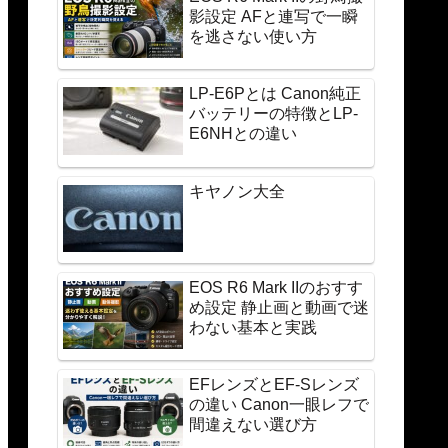
影設定 AFと連写で一瞬
を逃さない使い方
LP-E6Pとは Canon純正
バッテリーの特徴とLP-
E6NHとの違い
キヤノン大全
EOS R6 Mark IIのおすす
め設定 静止画と動画で迷
わない基本と実践
EFレンズとEF-Sレンズ
の違い Canon一眼レフで
間違えない選び方