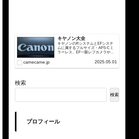
キヤノン大全
キヤノンのRシステムとEFシステ
ムに属するフルサイズ・APS-Cミ
ラーレス、EF一眼レフカメラや
RF/EFレンズ（ズーム・単焦点・超
望遠）をカテゴリ別に網羅し、効
2025.05.01
camecame.jp
率的に探せる索引ページ。常に機
種の内部リンク設計で回遊性向上
と快適表示を両立。
検索
検索
プロフィール