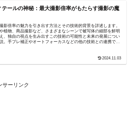
ィテールの神秘：最大撮影倍率がもたらす撮影の魔
撮影倍率の魅力を引き出す方法とその技術的背景を詳述します。
や植物、商品撮影など、さまざまなシーンで被写体の細部を鮮明
え、独自の視点を生み出すこの技術の可能性と未来の発展につい
説。手ブレ補正やオートフォーカスなどの他の技術との連携で、
した高品質な画像が得られ、観察者に新たな視覚体験を提供しま
2024.11.03
ンサーリンク