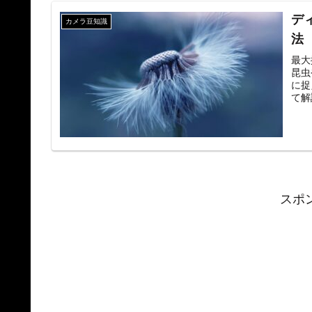
デ
カメラ豆知識
法
最大
昆虫
に捉
て解
安定
す。
スポ