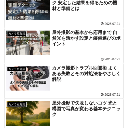
ク 安定した結果を得るための機
材と準備とは
2025.07.21
屋外撮影の基本から応用まで 自
カメラ豆知識
然光を活かす設定と装備選びのポ
イント
2025.07.21
カメラ撮影トラブル回避術 よく
カメラ豆知識
ある失敗とその対処法をやさしく
解説
2025.07.21
屋外撮影で失敗しないコツ 光と
カメラ豆知識
構図で写真が変わる基本テクニッ
ク