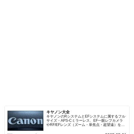
キヤノン大全
キヤノンのRシステムとEFシステムに属するフル
サイズ・APS-Cミラーレス、EF一眼レフカメラ
やRF/EFレンズ（ズーム・単焦点・超望遠）をカ
テゴリ別に網羅し、効率的に探せる索引ページ。
常に機種の内部リンク設計で回遊性向上と快適表