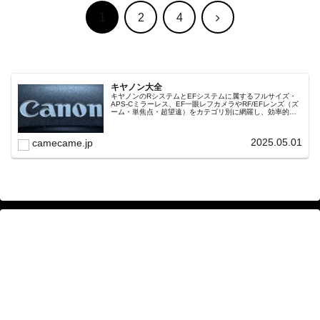
次
1
2
4
へ
キヤノン大全
キヤノンのRシステムとEFシステムに属するフルサイズ・
APS-Cミラーレス、EF一眼レフカメラやRF/EFレンズ（ズ
ーム・単焦点・超望遠）をカテゴリ別に網羅し、効率的に
探せる索引ページ。常に機種の内部リンク設計で回遊性向
上と快適表示を両立。
2025.05.01
camecame.jp