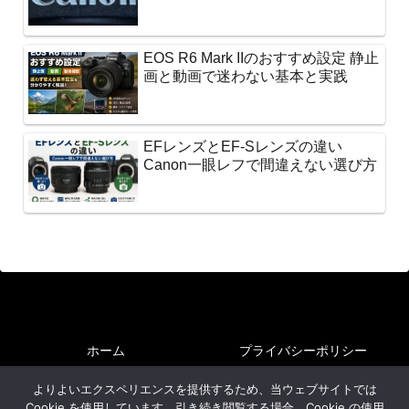
EOS R6 Mark IIのおすすめ設定 静止
画と動画で迷わない基本と実践
EFレンズとEF-Sレンズの違い
Canon一眼レフで間違えない選び方
ホーム
プライバシーポリシー
サイトマップ
よりよいエクスペリエンスを提供するため、当ウェブサイトでは
Cookie を使用しています。引き続き閲覧する場合、Cookie の使用
Copyright © 2024-2026 魅惑の中望遠 All Rights Reserved.