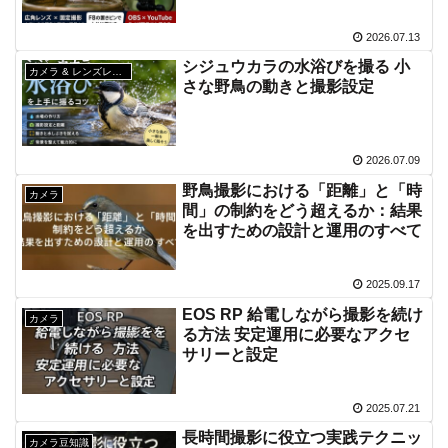
2026.07.13
シジュウカラの水浴びを撮る 小
カメラ & レンズレビュー
さな野鳥の動きと撮影設定
2026.07.09
野鳥撮影における「距離」と「時
カメラ
間」の制約をどう超えるか：結果
を出すための設計と運用のすべて
2025.09.17
EOS RP 給電しながら撮影を続け
カメラ
る方法 安定運用に必要なアクセ
サリーと設定
2025.07.21
長時間撮影に役立つ実践テクニッ
カメラ豆知識