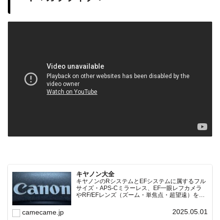
キヤノン大全
キヤノンのRシステムとEFシステムに属するフル
サイズ・APS-Cミラーレス、EF一眼レフカメラ
やRF/EFレンズ（ズーム・単焦点・超望遠）をカ
テゴリ別に網羅し、効率的に探せる索引ページ。
常に機種の内部リンク設計で回遊性向上と快適表
2025.05.01
camecame.jp
示を両立。