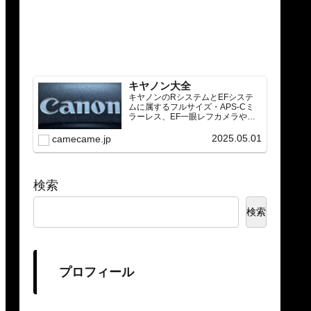
キヤノン大全
キヤノンのRシステムとEFシステ
ムに属するフルサイズ・APS-Cミ
ラーレス、EF一眼レフカメラや
RF/EFレンズ（ズーム・単焦点・超
望遠）をカテゴリ別に網羅し、効
2025.05.01
camecame.jp
率的に探せる索引ページ。常に機
種の内部リンク設計で回遊性向上
と快適表示を両立。
検索
検索
プロフィール