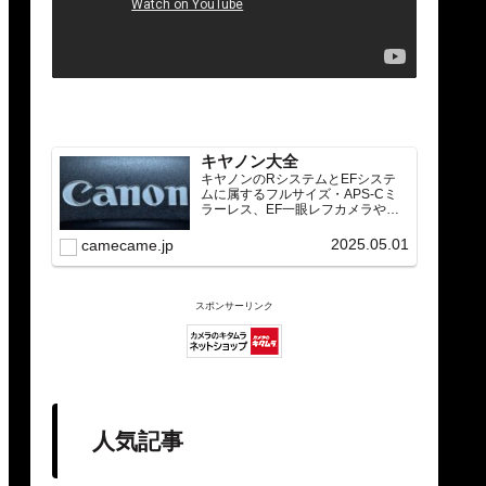
キヤノン大全
キヤノンのRシステムとEFシステ
ムに属するフルサイズ・APS-Cミ
ラーレス、EF一眼レフカメラや
RF/EFレンズ（ズーム・単焦点・超
望遠）をカテゴリ別に網羅し、効
2025.05.01
camecame.jp
率的に探せる索引ページ。常に機
種の内部リンク設計で回遊性向上
と快適表示を両立。
スポンサーリンク
人気記事