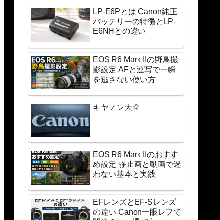
LP-E6Pとは Canon純正
バッテリーの特徴とLP-
E6NHとの違い
EOS R6 Mark IIの野鳥撮
影設定 AFと連写で一瞬
を逃さない使い方
キヤノン大全
EOS R6 Mark IIのおすす
め設定 静止画と動画で迷
わない基本と実践
EFレンズとEF-Sレンズ
の違い Canon一眼レフで