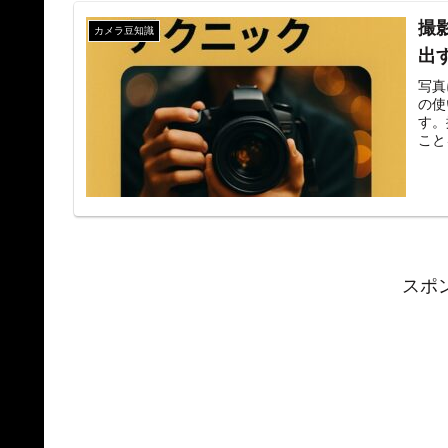
撮
カメラ豆知識
出
写真
の使
す。
こと
スポ