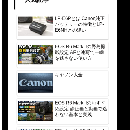
LP-E6Pとは Canon純正
バッテリーの特徴とLP-
E6NHとの違い
EOS R6 Mark IIの野鳥撮
影設定 AFと連写で一瞬
を逃さない使い方
キヤノン大全
EOS R6 Mark IIのおすす
め設定 静止画と動画で迷
わない基本と実践