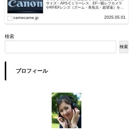
サイズ・APS-Cミラーレス、EF一眼レフカメラ
やRF/EFレンズ（ズーム・単焦点・超望遠）をカ
テゴリ別に網羅し、効率的に探せる索引ページ。
常に機種の内部リンク設計で回遊性向上と快適表
2025.05.01
camecame.jp
示を両立。
検索
検索
プロフィール