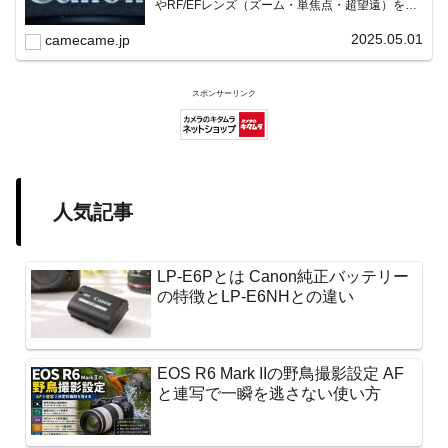
やRF/EFレンズ（ズーム・単焦点・超望遠）をカ
テゴリ別に網羅し、効率的に探せる索引ページ。
常に機種の内部リンク設計で回遊性向上と快適表
2025.05.01
camecame.jp
示を両立。
スポンサーリンク
人気記事
LP-E6Pとは Canon純正バッテリー
の特徴とLP-E6NHとの違い
EOS R6 Mark IIの野鳥撮影設定 AF
と連写で一瞬を逃さない使い方