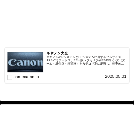
キヤノン大全
キヤノンのRシステムとEFシステムに属するフルサイズ・
APS-Cミラーレス、EF一眼レフカメラやRF/EFレンズ（ズ
ーム・単焦点・超望遠）をカテゴリ別に網羅し、効率的に
探せる索引ページ。常に機種の内部リンク設計で回遊性向
上と快適表示を両立。
2025.05.01
camecame.jp