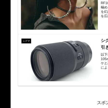
RF
極め
を幻
を広
シグ
シグマ
引
以下
105
ケと
によ
を捉
現。
スポ