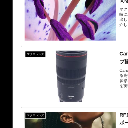
間
マク
岐に
出し
介し
C
マクロレンズ
プ
Ca
る高
多彩
を実
てく
RF
マクロレンズ
ポ