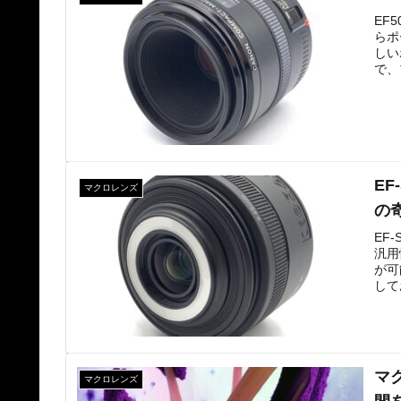
EF
らポ
しい
で、
眼レ
EF
マクロレンズ
の
EF
汎用
が可
して
虫撮
マ
マクロレンズ