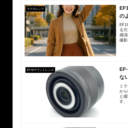
EF
マクロレンズ
の
EF
る方
感演
撮影
EF
EF-Mマウントレンズ
な
ミラ
から
と描
す。