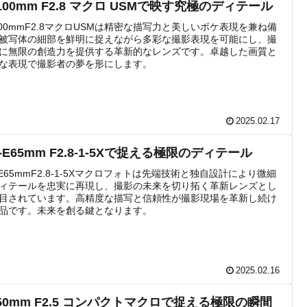
100mm F2.8 マクロ USMで映す究極のディテール
100mmF2.8マクロUSMは精密な描写力と美しいボケ表現を兼ね備
被写体の細部を鮮明に捉えながら多彩な撮影表現を可能にし、撮
に無限の創造力を提供する革新的なレンズです。卓越した画質と
な表現で撮影者の夢を形にします。
2025.02.17
-E65mm F2.8-1-5Xで捉える極限のディテール
-E65mmF2.8-1-5Xマクロフォトは先端技術と独自設計により微細
ィテールを忠実に再現し、撮影の未来を切り拓く革新レンズとし
目されています。高精度な描写と信頼性が撮影現場を革新し続け
品です。未来を創る鍵となります。
2025.02.16
50mm F2.5 コンパクトマクロで捉える極限の瞬間