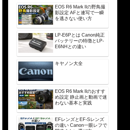
EOS R6 Mark IIの野鳥撮
影設定 AFと連写で一瞬
を逃さない使い方
LP-E6Pとは Canon純正
バッテリーの特徴とLP-
E6NHとの違い
キヤノン大全
EOS R6 Mark IIのおすす
め設定 静止画と動画で迷
わない基本と実践
EFレンズとEF-Sレンズ
の違い Canon一眼レフで