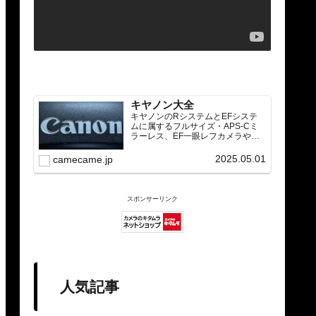
キヤノン大全
キヤノンのRシステムとEFシステ
ムに属するフルサイズ・APS-Cミ
ラーレス、EF一眼レフカメラや
RF/EFレンズ（ズーム・単焦点・超
望遠）をカテゴリ別に網羅し、効
2025.05.01
camecame.jp
率的に探せる索引ページ。常に機
種の内部リンク設計で回遊性向上
と快適表示を両立。
スポンサーリンク
人気記事