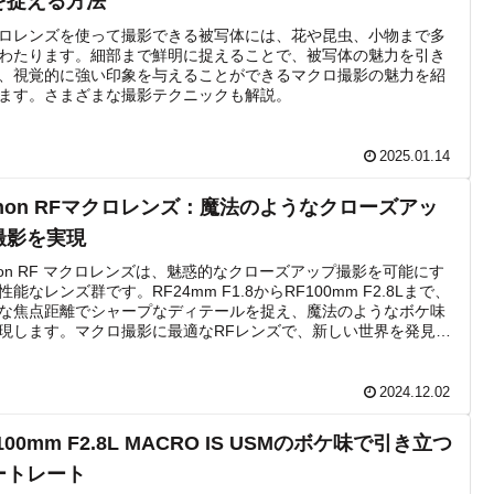
を捉える方法
ロレンズを使って撮影できる被写体には、花や昆虫、小物まで多
わたります。細部まで鮮明に捉えることで、被写体の魅力を引き
、視覚的に強い印象を与えることができるマクロ撮影の魅力を紹
ます。さまざまな撮影テクニックも解説。
2025.01.14
anon RFマクロレンズ：魔法のようなクローズアッ
撮影を実現
non RF マクロレンズは、魅惑的なクローズアップ撮影を可能にす
性能なレンズ群です。RF24mm F1.8からRF100mm F2.8Lまで、
な焦点距離でシャープなディテールを捉え、魔法のようなボケ味
現します。マクロ撮影に最適なRFレンズで、新しい世界を発見し
ださい。
2024.12.02
100mm F2.8L MACRO IS USMのボケ味で引き立つ
ートレート