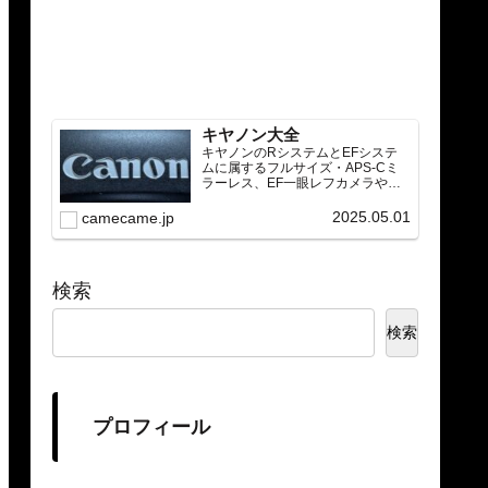
キヤノン大全
キヤノンのRシステムとEFシステ
ムに属するフルサイズ・APS-Cミ
ラーレス、EF一眼レフカメラや
RF/EFレンズ（ズーム・単焦点・超
望遠）をカテゴリ別に網羅し、効
2025.05.01
camecame.jp
率的に探せる索引ページ。常に機
種の内部リンク設計で回遊性向上
と快適表示を両立。
検索
検索
プロフィール