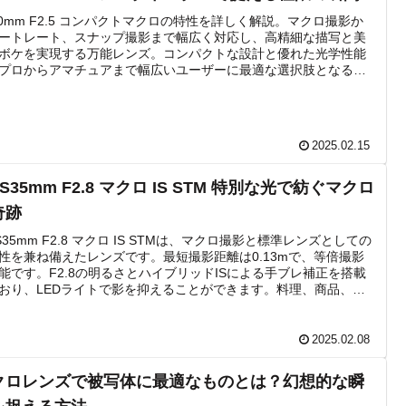
50mm F2.5 コンパクトマクロの特性を詳しく解説。マクロ撮影か
ートレート、スナップ撮影まで幅広く対応し、高精細な描写と美
ボケを実現する万能レンズ。コンパクトな設計と優れた光学性能
プロからアマチュアまで幅広いユーザーに最適な選択肢となる一
フユーザー必見のレンズ。
2025.02.15
-S35mm F2.8 マクロ IS STM 特別な光で紡ぐマクロ
奇跡
-S35mm F2.8 マクロ IS STMは、マクロ撮影と標準レンズとしての
性を兼ね備えたレンズです。最短撮影距離は0.13mで、等倍撮影
能です。F2.8の明るさとハイブリッドISによる手ブレ補正を搭載
おり、LEDライトで影を抑えることができます。料理、商品、昆
影にも最適な一本です。
2025.02.08
クロレンズで被写体に最適なものとは？幻想的な瞬