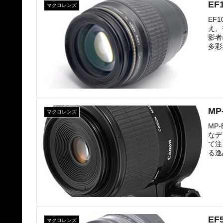
EF
マクロレンズ
EF
え、
影者
多彩
MP
マクロレンズ
MP
なデ
て注
る逸
EF
マクロレンズ