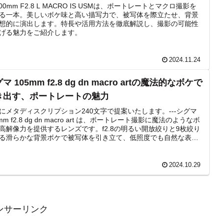
100mm F2.8 L MACRO IS USMは、ポートレートとマクロ撮影を
る一本。美しいボケ味と高い描写力で、被写体を際立たせ、背景
想的に演出します。特長や活用方法を徹底解説し、撮影の可能性
げる魅力をご紹介します。
2024.11.24
マ 105mm f2.8 dg dn macro artの魔法的なボケで
き出す、ポートレートの魅力
にメタディスクリプション240文字で提案いたします。---シグマ
mm f2.8 dg dn macro art は、ポートレート撮影に魔法のようなボ
高解像力を提供するレンズです。f2.8の明るい開放絞りと9枚絞り
る滑らかな背景ボケで被写体を引き立て、低照度でも自然な表情
えます。近接撮影の能力を備え、肌の質感や細部まで忠実に再
コンパクトで耐久性も高く、屋外撮影にも最適です。
2024.10.29
ンサーリンク