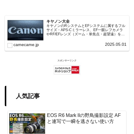
キヤノン大全
キヤノンのRシステムとEFシステムに属するフル
サイズ・APS-Cミラーレス、EF一眼レフカメラ
やRF/EFレンズ（ズーム・単焦点・超望遠）をカ
テゴリ別に網羅し、効率的に探せる索引ページ。
常に機種の内部リンク設計で回遊性向上と快適表
2025.05.01
camecame.jp
示を両立。
スポンサーリンク
人気記事
EOS R6 Mark IIの野鳥撮影設定 AF
と連写で一瞬を逃さない使い方