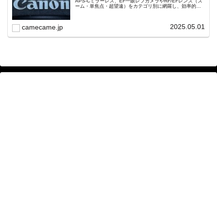
APS-Cミラーレス、EF一眼レフカメラやRF/EFレンズ（ズ
ーム・単焦点・超望遠）をカテゴリ別に網羅し、効率的に
探せる索引ページ。常に機種の内部リンク設計で回遊性向
上と快適表示を両立。
2025.05.01
camecame.jp