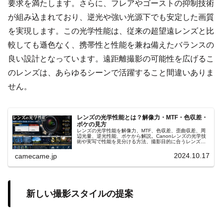
要求を満たします。さらに、フレアやゴーストの抑制技術
が組み込まれており、逆光や強い光源下でも安定した画質
を実現します。この光学性能は、従来の超望遠レンズと比
較しても遜色なく、携帯性と性能を兼ね備えたバランスの
良い設計となっています。遠距離撮影の可能性を広げるこ
のレンズは、あらゆるシーンで活躍すること間違いありま
せん。
レンズの光学性能とは？解像力・MTF・色収差・
ボケの見方
レンズの光学性能を解像力、MTF、色収差、歪曲収差、周
辺光量、逆光性能、ボケから解説。Canonレンズの光学技
術や実写で性能を見分ける方法、撮影目的に合うレンズ選
びまで詳しく紹介します。MTFチャートの読み方や収差補
正も具体的に分かります。
2024.10.17
camecame.jp
新しい撮影スタイルの提案