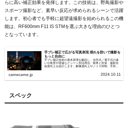
らに高い補正効果を発揮します。この技術は、野鳥撮影や
スポーツ撮影など、素早い反応が求められるシーンで活躍
します。初心者でも手軽に超望遠撮影を始められるこの機
能は、RF600mm F11 IS STMを選ぶ大きな理由のひとつ
となっています。
手ブレ補正で広がる写真表現 揺れを防いで撮影を
もっと自由に
手ブレ補正技術の基本原理を解説し、光学式／電子式の違
いや夜景や望遠などシーン別活用法、限界と対策、撮影自
由度向上を紹介します。解像感向上やノイズ抑制、手持ち
夜景撮影や動画Vlogでの安定性強化、更に実例とともに分
かりやすく的確に解説
2024.10.11
camecame.jp
スペック