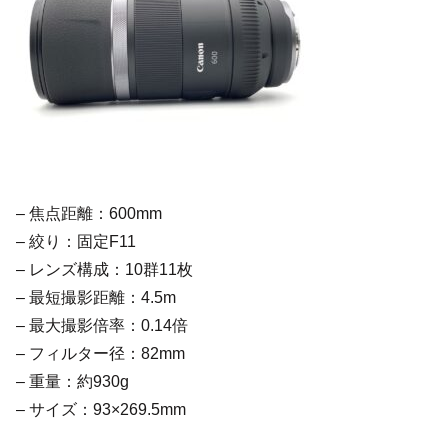
– 焦点距離：600mm
– 絞り：固定F11
– レンズ構成：10群11枚
– 最短撮影距離：4.5m
– 最大撮影倍率：0.14倍
– フィルター径：82mm
– 重量：約930g
– サイズ：93×269.5mm