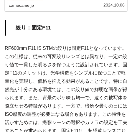
理想の一枚を狙いましょう。
2024.10.06
camecame.jp
絞り：固定F11
RF600mm F11 IS STMの絞りは固定F11となっています。
この仕様は、従来の可変絞りレンズとは異なり、一定の絞
り値で一貫した明るさを保つように設計されています。固
定F11のメリットは、光学構造をシンプルに保つことで軽
量化を実現し、価格を抑える効果があることです。特に自
然光が十分にある環境では、この絞り値で鮮明な画像が得
られます。また、背景のボケ味も均一で、遠くの被写体を
際立たせる特徴があります。一方で、暗所や曇りの日には
ISO感度の調整が必要になる場合もあります。この特性を
活かすためには、撮影シーンの選択やカメラの設定を工夫
することが求められます。固定F11は、超望遠レンズにお