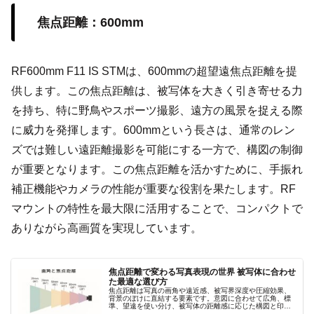
焦点距離：600mm
RF600mm F11 IS STMは、600mmの超望遠焦点距離を提
供します。この焦点距離は、被写体を大きく引き寄せる力
を持ち、特に野鳥やスポーツ撮影、遠方の風景を捉える際
に威力を発揮します。600mmという長さは、通常のレン
ズでは難しい遠距離撮影を可能にする一方で、構図の制御
が重要となります。この焦点距離を活かすために、手振れ
補正機能やカメラの性能が重要な役割を果たします。RF
マウントの特性を最大限に活用することで、コンパクトで
ありながら高画質を実現しています。
焦点距離で変わる写真表現の世界 被写体に合わせ
た最適な選び方
焦点距離は写真の画角や遠近感、被写界深度や圧縮効果、
背景のぼけに直結する要素です。意図に合わせて広角、標
準、望遠を使い分け、被写体の距離感に応じた構図と印象
を自在にコントロールしましょう。撮影意図を明確にし、