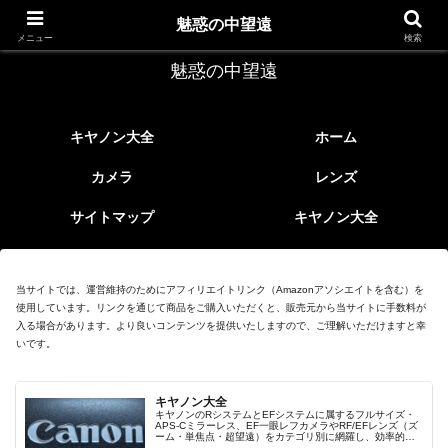
レトロなEFレンズ
魅惑の中望遠
メニュー
検索
魅惑の中望遠
キヤノン大全
ホーム
カメラ
レンズ
サイトマップ
キヤノン大全
当サイトでは、運営維持のためにアフィリエイトリンク（Amazonアソシエイトを含む）を
使用しています。リンクを通じて商品をご購入いただくと、販売元から当サイトに手数料が
入る場合があります。より良いコンテンツを提供いたしますので、ご理解いただけますと幸
いです。
キヤノン大全
キヤノンのRシステムとEFシステムに属するフルサイズ・
APS-Cミラーレス、EF一眼レフカメラやRF/EFレンズ（ズ
ーム・単焦点・超望遠）をカテゴリ別に網羅し、効率的に
探せる索引ページ。常に機種の内部リンク設計で回遊性向