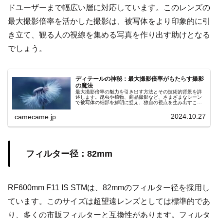
ドユーザーまで幅広い層に対応しています。このレンズの
最大撮影倍率を活かした撮影は、被写体をより印象的に引
き立て、観る人の視線を集める写真を作り出す助けとなる
でしょう。
ディテールの神秘：最大撮影倍率がもたらす撮影
の魔法
最大撮影倍率の魅力を引き出す方法とその技術的背景を詳
述します。昆虫や植物、商品撮影など、さまざまなシーン
で被写体の細部を鮮明に捉え、独自の視点を生み出すこの
技術の可能性と未来の発展について解説。手ブレ補正やオ
ートフォーカスなどの他の技術との連携で、安定した高品
2024.10.27
camecame.jp
質な画像が得られ、観察者に新たな視覚体験を提供しま
す。
フィルター径：82mm
RF600mm F11 IS STMは、82mmのフィルター径を採用し
ています。このサイズは超望遠レンズとしては標準的であ
り、多くの市販フィルターと互換性があります。フィルタ