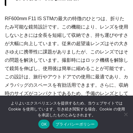
RF600mm F11 IS STMの最大の特徴のひとつは、折りた
たみ可能な鏡筒設計です。この機能により、レンズを使用
しないときには全長を短縮して収納でき、持ち運びやすさ
が大幅に向上しています。従来の超望遠レンズはその大き
さゆえに携帯性に課題がありましたが、このレンズではそ
の問題を解決しています。撮影時にはロック機構を解除し
て鏡筒を伸ばし、使用後は簡単に縮めることが可能です。
この設計は、旅行やアウトドアでの使用に最適であり、カ
メラバッグのスペースを有効活用できます。さらに、収納
時のサイズがコンパクトであるため、予備のレンズとして
も持ち運びが容易です。この機能は、RF600mm F11 IS
よりよいエクスペリエンスを提供するため、当ウェブサイトでは
Cookie を使用しています。引き続き閲覧する場合、Cookie の使用
STMを選ぶ大きな理由のひとつとなっています。
を承諾したものとみなされます。
OK
プライバシーポリシー
ホーム
シェア
目次へ
トップ
サイドバー
STMモーターによる静音オートフォーカス