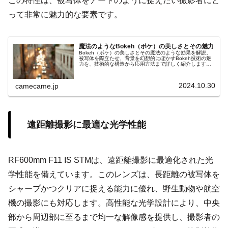
この特性は、被写体をアートのように捉えたい撮影者にと
って非常に魅力的な要素です。
魔法のようなBokeh（ボケ）の美しさとその魅力
Bokeh（ボケ）の美しさとその魔法のような効果を解説。
被写体を際立たせ、背景を幻想的にぼかすBokeh技術の魅
力を、技術的な構造から応用方法まで詳しく紹介します。
円形絞りや特殊コーティングが生み出す滑らかなボケの仕
組みや、他の撮影技術との連携による効果的な活用例も網
羅。夜景や静物、動物撮影でのボケの具体的な活用法を学
2024.10.30
camecame.jp
び、写真表現にさらなる奥行きと魅力をプラスしましょ
う。
遠距離撮影に最適な光学性能
RF600mm F11 IS STMは、遠距離撮影に最適化された光
学性能を備えています。このレンズは、長距離の被写体を
シャープかつクリアに捉える能力に優れ、野生動物や航空
機の撮影にも対応します。高性能な光学設計により、中央
部から周辺部に至るまで均一な解像感を提供し、撮影者の