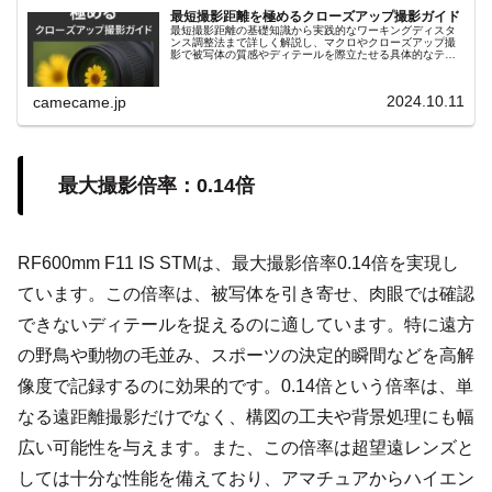
最短撮影距離を極めるクローズアップ撮影ガイド
最短撮影距離の基礎知識から実践的なワーキングディスタ
ンス調整法まで詳しく解説し、マクロやクローズアップ撮
影で被写体の質感やディテールを際立たせる具体的なテク
ニックを紹介します。リングライトや合成テクニックなど
も解説し、初心者にも役立つ内容。
2024.10.11
camecame.jp
最大撮影倍率：0.14倍
RF600mm F11 IS STMは、最大撮影倍率0.14倍を実現し
ています。この倍率は、被写体を引き寄せ、肉眼では確認
できないディテールを捉えるのに適しています。特に遠方
の野鳥や動物の毛並み、スポーツの決定的瞬間などを高解
像度で記録するのに効果的です。0.14倍という倍率は、単
なる遠距離撮影だけでなく、構図の工夫や背景処理にも幅
広い可能性を与えます。また、この倍率は超望遠レンズと
しては十分な性能を備えており、アマチュアからハイエン