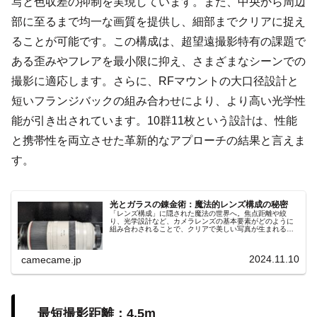
写と色収差の抑制を実現しています。また、中央から周辺
部に至るまで均一な画質を提供し、細部までクリアに捉え
ることが可能です。この構成は、超望遠撮影特有の課題で
ある歪みやフレアを最小限に抑え、さまざまなシーンでの
撮影に適応します。さらに、RFマウントの大口径設計と
短いフランジバックの組み合わせにより、より高い光学性
能が引き出されています。10群11枚という設計は、性能
と携帯性を両立させた革新的なアプローチの結果と言えま
す。
光とガラスの錬金術：魔法的レンズ構成の秘密
「レンズ構成」に隠された魔法の世界へ。焦点距離や絞
り、光学設計など、カメラレンズの基本要素がどのように
組み合わされることで、クリアで美しい写真が生まれるの
かを解説します。光学技術と性能の進化が紡ぎ出す魔法の
ような撮影体験をご紹介。
2024.11.10
camecame.jp
最短撮影距離：4.5m