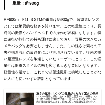
重量：約930g
RF600mm F11 IS STMの重量は約930gで、超望遠レンズ
としては驚異的な軽さを誇ります。この軽量性により、長
時間の撮影やハンドヘルドでの操作が容易になります。特
に遠征や旅行での持ち運びに適しており、専用の大きなカ
メラバッグを必要としません。また、この軽さは素材の工
夫や構造設計の最適化により実現されています。従来の重
い超望遠レンズを敬遠していたユーザーにとって、この軽
量性は撮影スタイルの幅を広げる大きな要因となります。
軽量性を活かし、これまで超望遠撮影に挑戦したことがな
い人にも使いやすい設計となっています。
重さの魔法：レンズの質量がもたらす驚きの効果
レンズの質量は撮影において重要な要素です。軽量なレン
ズは持ち運びや機動性に優れ、重いレンズは安定感と高い
光学性能を提供します。目的に応じた最適な選択を行い、
魔法のような撮影体験を手に入れましょう。