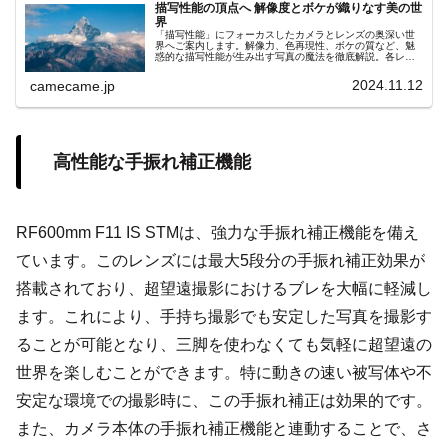
描写性能の頂点へ 解像度とボケが織りなす美の世
界
「描写性能」にフォーカスしたカメラとレンズの奥深い世
界へご案内します。解像力、色再現性、ボケの質など、魅
惑的な描写性能が生み出す写真の魔法を徹底解説。各レン
ズが持つ独自の描写力を理解し、表現力豊かな一枚を撮影
するための知識を深めましょう。撮影者が求める透明感や
2024.11.12
camecame.jp
奥行き感を実現するための描写性能の秘密に迫り、あらゆ
るシーンで活躍するレンズ選びをサポートします。
高性能な手振れ補正機能
RF600mm F11 IS STMは、強力な手振れ補正機能を備え
ています。このレンズには最大5段分の手振れ補正効果が
搭載されており、超望遠撮影におけるブレを大幅に軽減し
ます。これにより、手持ち撮影でも安定した写真を撮影す
ることが可能となり、三脚を使わなくても気軽に超望遠の
世界を楽しむことができます。特に動きの速い被写体や不
安定な環境での撮影時に、この手振れ補正は効果的です。
また、カメラ本体の手振れ補正機能と連動することで、さ