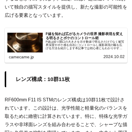
いて独自の描写スタイルを提供し、新たな撮影の可能性を
広げる要素となっています。
F値を知れば広がるカメラの世界 撮影表現を変え
る明るさとボケのコントロール術
F値は絞り開口の大きさを示す数値で明るさだけでなく被写
界深度やボケ感を自在にコントロールし撮影表現の幅を広
げる方法を紹介します本記事では初心者にもわかりやすい
手順やシーン別の設定ポイントを詳しく解説します具体例
付きでスキル向上サポート効果大
2024.10.02
camecame.jp
レンズ構成：10群11枚
RF600mm F11 IS STMのレンズ構成は10群11枚で設計さ
れています。この設計は、光学性能と軽量化のバランスを
取るために緻密に計算されています。特に、特殊な光学ガ
ラスや非球面レンズを組み合わせることで、シャープな描