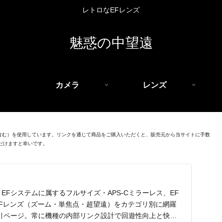
レトロなEFレンズ
魅惑の中望遠
カメラ
レンズ
を含む）を使用しています。リンクを通じて商品をご購入いただくと、販売元から当サイトに手数
だけますと幸いです。
EFシステムに属するフルサイズ・APS-Cミラーレス、EF
EFレンズ（ズーム・単焦点・超望遠）をカテゴリ別に網羅
引ページ。常に機種の内部リンク設計で回遊性向上と快適