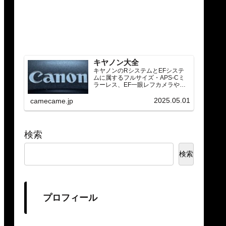
キヤノン大全
キヤノンのRシステムとEFシステ
ムに属するフルサイズ・APS-Cミ
ラーレス、EF一眼レフカメラや
RF/EFレンズ（ズーム・単焦点・超
望遠）をカテゴリ別に網羅し、効
2025.05.01
camecame.jp
率的に探せる索引ページ。常に機
種の内部リンク設計で回遊性向上
と快適表示を両立。
検索
検索
プロフィール