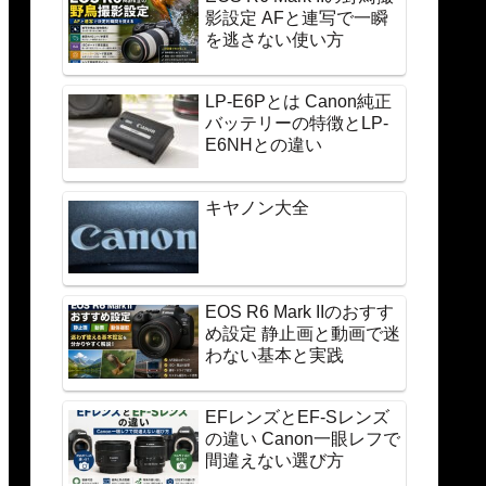
影設定 AFと連写で一瞬
を逃さない使い方
LP-E6Pとは Canon純正
バッテリーの特徴とLP-
E6NHとの違い
キヤノン大全
EOS R6 Mark IIのおすす
め設定 静止画と動画で迷
わない基本と実践
EFレンズとEF-Sレンズ
の違い Canon一眼レフで
間違えない選び方