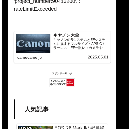
'project_number:90413200'. :
rateLimitExceeded
キヤノン大全
キヤノンのRシステムとEFシステ
ムに属するフルサイズ・APS-Cミ
ラーレス、EF一眼レフカメラや
RF/EFレンズ（ズーム・単焦点・超
望遠）をカテゴリ別に網羅し、効
2025.05.01
camecame.jp
率的に探せる索引ページ。常に機
種の内部リンク設計で回遊性向上
と快適表示を両立。
スポンサーリンク
人気記事
EOS R6 Mark IIの野鳥撮