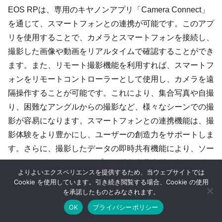
EOS RPは、専用のキヤノンアプリ「Camera Connect」
を通じて、スマートフォンとの連携が可能です。このアプ
リを使用することで、カメラとスマートフォンを接続し、
撮影した画像や動画をリアルタイムで確認することができ
ます。また、リモート撮影機能を利用すれば、スマートフ
ォンをリモートコントローラーとして使用し、カメラを遠
隔操作することが可能です。これにより、集合写真や自撮
り、困難なアングルからの撮影など、様々なシーンでの撮
影が容易になります。スマートフォンとの連携機能は、撮
影体験をより豊かにし、ユーザーの創造力をサポートしま
す。さらに、撮影したデータの即時共有機能により、ソー
シャルメディアへのアップロードやクラウドストレージへ
よりよいエクスペリエンスを提供するため、当ウェブサイトでは
の保存もスムーズに行えます。
Cookie を使用しています。引き続き閲覧する場合、Cookie の使用
を承諾したものとみなされます。
OK
プライバシーポリシー
他のキヤノン機種との連携
ホーム
シェア
目次へ
トップ
サイドバー