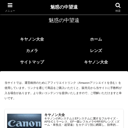
レトロなEFレンズ
魅惑の中望遠
メニュー
検索
魅惑の中望遠
キヤノン大全
ホーム
カメラ
レンズ
サイトマップ
キヤノン大全
当サイトでは、運営維持のためにアフィリエイトリンク（Amazonアソシエイトを含む）を
使用しています。リンクを通じて商品をご購入いただくと、販売元から当サイトに手数料が
入る場合があります。より良いコンテンツを提供いたしますので、ご理解いただけますと幸
いです。
キヤノン大全
キヤノンのRシステムとEFシステムに属するフルサイズ・
APS-Cミラーレス、EF一眼レフカメラやRF/EFレンズ（ズ
ーム・単焦点・超望遠）をカテゴリ別に網羅し、効率的に
探せる索引ページ。常に機種の内部リンク設計で回遊性向