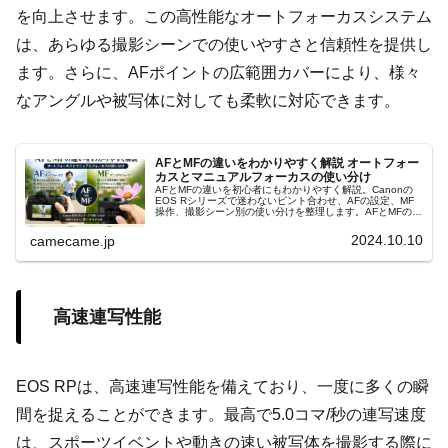
を向上させます。この高性能なオートフォーカスシステム
は、あらゆる撮影シーンでの使いやすさと信頼性を提供し
ます。さらに、AFポイントの広範囲カバーにより、様々
なアングルや被写体に対しても柔軟に対応できます。
AFとMFの違いをわかりやすく解説 オートフォー
カスとマニュアルフォーカスの使い分け
AFとMFの違いを初心者にもわかりやすく解説。Canonの
EOS Rシリーズで迷わないピント合わせ、AFの設定、MF
操作、撮影シーン別の使い分けを整理します。AFとMFの判
断、フォーカスポイント、ピントが合わない原因まで実践
的に解説します。
2024.10.10
camecame.jp
高速連写性能
EOS RPは、高速連写性能を備えており、一度に多くの瞬
間を捉えることができます。最高で5.0コマ/秒の連写速度
は、スポーツイベントや動きの速い被写体を撮影する際に