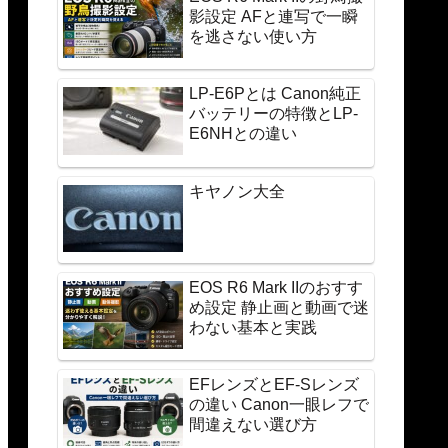
影設定 AFと連写で一瞬
を逃さない使い方
LP-E6Pとは Canon純正
バッテリーの特徴とLP-
E6NHとの違い
キヤノン大全
EOS R6 Mark IIのおすす
め設定 静止画と動画で迷
わない基本と実践
EFレンズとEF-Sレンズ
の違い Canon一眼レフで
間違えない選び方