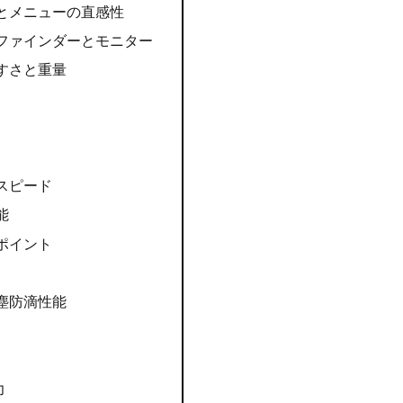
とメニューの直感性
ファインダーとモニター
すさと重量
スピード
能
ポイント
塵防滴性能
力