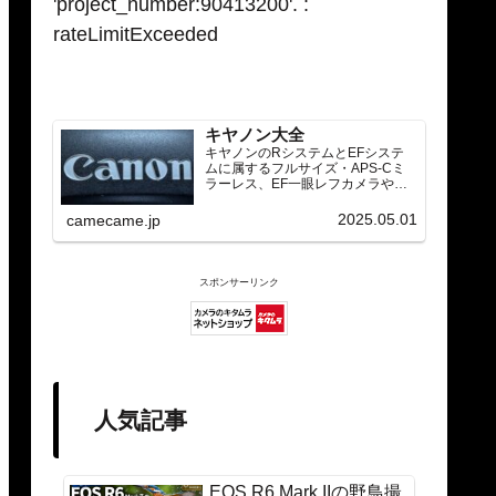
'project_number:90413200'. :
rateLimitExceeded
キヤノン大全
キヤノンのRシステムとEFシステ
ムに属するフルサイズ・APS-Cミ
ラーレス、EF一眼レフカメラや
RF/EFレンズ（ズーム・単焦点・超
望遠）をカテゴリ別に網羅し、効
2025.05.01
camecame.jp
率的に探せる索引ページ。常に機
種の内部リンク設計で回遊性向上
と快適表示を両立。
スポンサーリンク
人気記事
EOS R6 Mark IIの野鳥撮