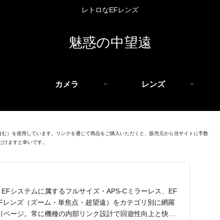
レトロなEFレンズ
魅惑の中望遠
カメラ
レンズ
を含む）を使用しています。リンクを通じて商品をご購入いただくと、販売元から当サイトに手数
だけますと幸いです。
EFシステムに属するフルサイズ・APS-Cミラーレス、EF
EFレンズ（ズーム・単焦点・超望遠）をカテゴリ別に網羅
引ページ。常に機種の内部リンク設計で回遊性向上と快適