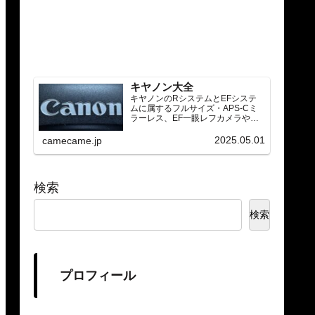
キヤノン大全
キヤノンのRシステムとEFシステ
ムに属するフルサイズ・APS-Cミ
ラーレス、EF一眼レフカメラや
RF/EFレンズ（ズーム・単焦点・超
望遠）をカテゴリ別に網羅し、効
2025.05.01
camecame.jp
率的に探せる索引ページ。常に機
種の内部リンク設計で回遊性向上
と快適表示を両立。
検索
検索
プロフィール