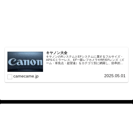
キヤノン大全
キヤノンのRシステムとEFシステムに属するフルサイズ・
APS-Cミラーレス、EF一眼レフカメラやRF/EFレンズ（ズ
ーム・単焦点・超望遠）をカテゴリ別に網羅し、効率的に
探せる索引ページ。常に機種の内部リンク設計で回遊性向
上と快適表示を両立。
2025.05.01
camecame.jp