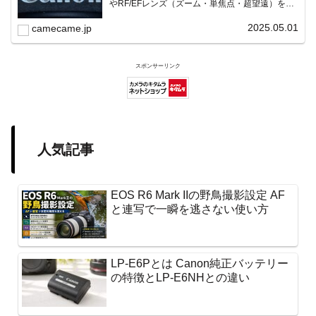
やRF/EFレンズ（ズーム・単焦点・超望遠）をカ
テゴリ別に網羅し、効率的に探せる索引ページ。
常に機種の内部リンク設計で回遊性向上と快適表
2025.05.01
camecame.jp
示を両立。
スポンサーリンク
人気記事
EOS R6 Mark IIの野鳥撮影設定 AF
と連写で一瞬を逃さない使い方
LP-E6Pとは Canon純正バッテリー
の特徴とLP-E6NHとの違い