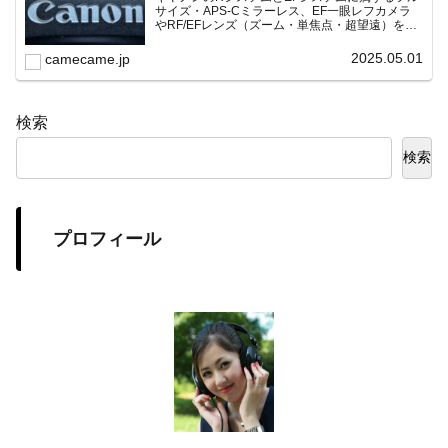
サイズ・APS-Cミラーレス、EF一眼レフカメラ
やRF/EFレンズ（ズーム・単焦点・超望遠）をカ
テゴリ別に網羅し、効率的に探せる索引ページ。
常に機種の内部リンク設計で回遊性向上と快適表
2025.05.01
camecame.jp
示を両立。
検索
検索
プロフィール