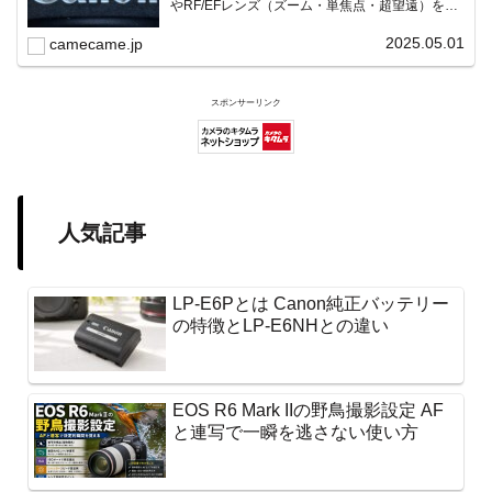
やRF/EFレンズ（ズーム・単焦点・超望遠）をカ
テゴリ別に網羅し、効率的に探せる索引ページ。
常に機種の内部リンク設計で回遊性向上と快適表
2025.05.01
camecame.jp
示を両立。
スポンサーリンク
人気記事
LP-E6Pとは Canon純正バッテリー
の特徴とLP-E6NHとの違い
EOS R6 Mark IIの野鳥撮影設定 AF
と連写で一瞬を逃さない使い方