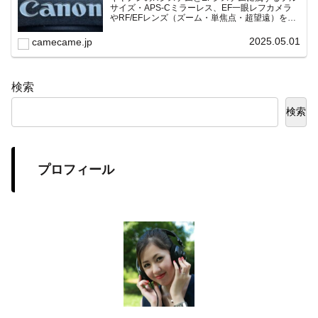
サイズ・APS-Cミラーレス、EF一眼レフカメラ
やRF/EFレンズ（ズーム・単焦点・超望遠）をカ
テゴリ別に網羅し、効率的に探せる索引ページ。
常に機種の内部リンク設計で回遊性向上と快適表
2025.05.01
camecame.jp
示を両立。
検索
検索
プロフィール