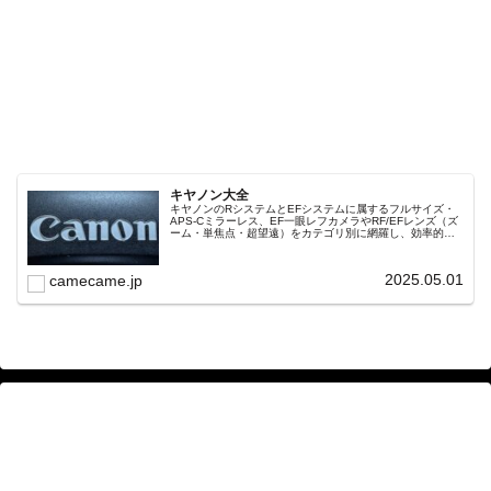
キヤノン大全
キヤノンのRシステムとEFシステムに属するフルサイズ・
APS-Cミラーレス、EF一眼レフカメラやRF/EFレンズ（ズ
ーム・単焦点・超望遠）をカテゴリ別に網羅し、効率的に
探せる索引ページ。常に機種の内部リンク設計で回遊性向
上と快適表示を両立。
2025.05.01
camecame.jp