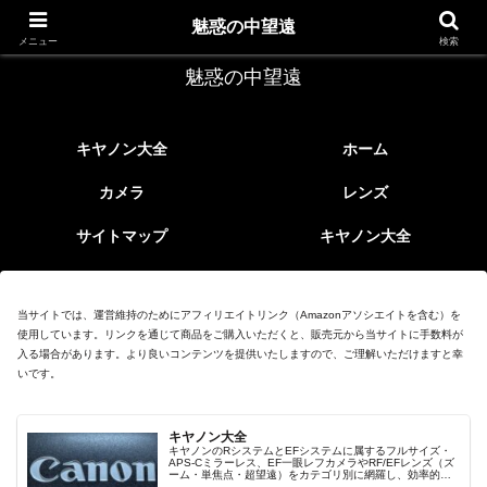
レトロなEFレンズ
魅惑の中望遠
メニュー
検索
魅惑の中望遠
キヤノン大全
ホーム
カメラ
レンズ
サイトマップ
キヤノン大全
当サイトでは、運営維持のためにアフィリエイトリンク（Amazonアソシエイトを含む）を
使用しています。リンクを通じて商品をご購入いただくと、販売元から当サイトに手数料が
入る場合があります。より良いコンテンツを提供いたしますので、ご理解いただけますと幸
いです。
キヤノン大全
キヤノンのRシステムとEFシステムに属するフルサイズ・
APS-Cミラーレス、EF一眼レフカメラやRF/EFレンズ（ズ
ーム・単焦点・超望遠）をカテゴリ別に網羅し、効率的に
探せる索引ページ。常に機種の内部リンク設計で回遊性向