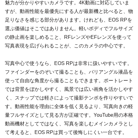
魅力が分かりやすいカメラです。4K動画に対応していま
すが、動画性能を最優先にする人が最新機と比べると、物
足りなさを感じる部分があります。けれども、EOS RPを
選ぶ価値はそこではありません。軽いボディでフルサイズ
の静止画を楽しめること、RFレンズやEFレンズを使って
写真表現を広げられることが、このカメラの中心です。
写真中心で使うなら、EOS RPは非常に扱いやすいです。
ファインダーをのぞいて撮ることも、バリアングル液晶を
使って自由な角度から撮ることもできます。ポートレート
では背景をぼかしやすく、風景では広い画角を活かしやす
く、スナップでは軽さによって撮影テンポを作りやすいで
す。動画性能を理由に全体を低く見るより、写真向きの軽
量フルサイズとして見る方が正確です。YouTube用の本格
動画機材としてではなく、写真を楽しむメインカメラとし
て考えると、EOS RPは買って後悔しにくい一台です。