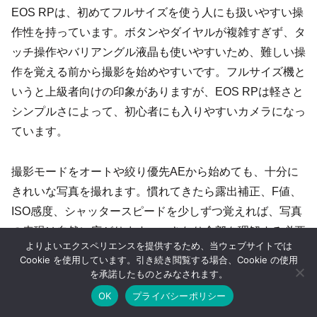
EOS RPは、初めてフルサイズを使う人にも扱いやすい操
作性を持っています。ボタンやダイヤルが複雑すぎず、タ
ッチ操作やバリアングル液晶も使いやすいため、難しい操
作を覚える前から撮影を始めやすいです。フルサイズ機と
いうと上級者向けの印象がありますが、EOS RPは軽さと
シンプルさによって、初心者にも入りやすいカメラになっ
ています。
撮影モードをオートや絞り優先AEから始めても、十分に
きれいな写真を撮れます。慣れてきたら露出補正、F値、
ISO感度、シャッタースピードを少しずつ覚えれば、写真
の表現は自然に広がります。いきなり全部を理解する必要
よりよいエクスペリエンスを提供するため、当ウェブサイトでは
はありません。EOS RPは、カメラ任せで撮っても楽しめ
Cookie を使用しています。引き続き閲覧する場合、Cookie の使用
て、少しずつ設定を覚える余地もあります。この段階的に
を承諾したものとみなされます。
成長できる感じが、フルサイズ入門機としての良さです。
OK
プライバシーポリシー
ホーム
シェア
目次へ
トップ
サイドバー