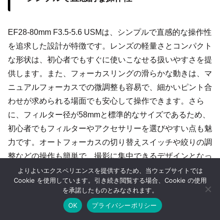
EF28-80mm F3.5-5.6 USMは、シンプルで直感的な操作性
を追求した設計が特徴です。レンズの軽量さとコンパクト
な形状は、初心者でもすぐに使いこなせる扱いやすさを提
供します。また、フォーカスリングの滑らかな動きは、マ
ニュアルフォーカスでの微調整も容易で、細かいピント合
わせが求められる場面でも安心して操作できます。さら
に、フィルター径が58mmと標準的なサイズであるため、
初心者でもフィルターやアクセサリーを選びやすい点も魅
力です。オートフォーカスの切り替えスイッチや絞りの調
整などの操作も簡単で、撮影に集中できるデザインとなっ
ています。このレンズは、操作のシンプルさと直感的な使
よりよいエクスペリエンスを提供するため、当ウェブサイトでは
Cookie を使用しています。引き続き閲覧する場合、Cookie の使用
用感を兼ね備えており、初心者にとってはもちろん、プロ
を承諾したものとみなされます。
のサブ機材としても扱いやすい点が評価されています。
OK
プライバシーポリシー
ホーム
シェア
目次へ
トップ
サイドバー