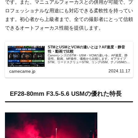
です。また、マニュアルフォーカスとの併用が可能で、プ
ロフェッショナルな用途にも対応できる柔軟性を持ってい
ます。初心者から上級者まで、全ての撮影者にとって信頼
できるオートフォーカス性能を提供します。
STMとUSMとVCMの違いとは？AF速度・静音
性・動画で比較
CanonレンズのSTM・USM・VCMの違いを、AF速度、静
音性、動画、MF操作、価格から比較します。ギアタイプ
STM、リードスクリューSTM、リングUSM、ナノUSMの特
徴と、人物・野鳥・動画・中古レンズでの選び方まで解説
します。
2024.11.17
camecame.jp
EF28-80mm F3.5-5.6 USMの優れた特長