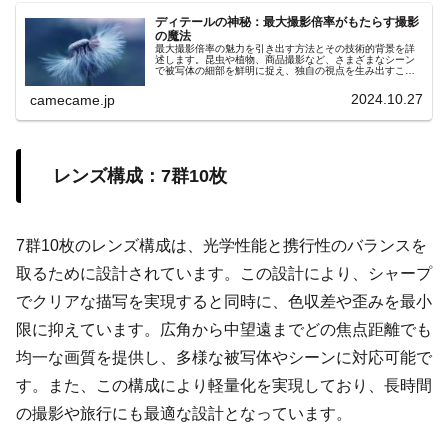
ディテールの神秘：最大撮影倍率がもたらす撮影
の魔法
最大撮影倍率の魅力を引き出す方法とその技術的背景を詳
述します。昆虫や植物、商品撮影など、さまざまなシーン
で被写体の細部を鮮明に捉え、独自の視点を生み出すこの
技術の可能性と未来の発展について解説。手ブレ補正やオ
ートフォーカスなどの他の技術との連携で、安定した高品
2024.10.27
camecame.jp
質な画像が得られ、観察者に新たな視覚体験を提供しま
す。
レンズ構成：7群10枚
7群10枚のレンズ構成は、光学性能と携行性のバランスを
取るために設計されています。この設計により、シャープ
でクリアな描写を実現すると同時に、色収差や歪みを最小
限に抑えています。広角から中望遠までどの焦点距離でも
均一な画質を提供し、多様な被写体やシーンに対応可能で
す。また、この構成により軽量化を実現しており、長時間
の撮影や旅行にも最適な設計となっています。