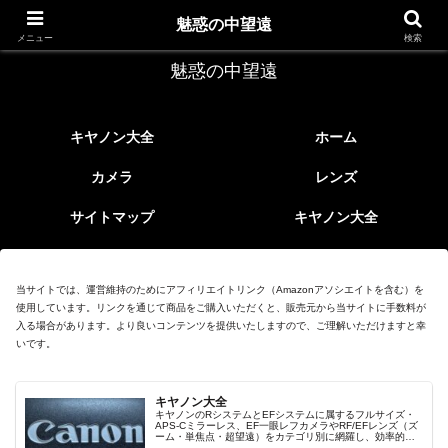
レトロなEFレンズ
魅惑の中望遠
メニュー
検索
魅惑の中望遠
キヤノン大全
ホーム
カメラ
レンズ
サイトマップ
キヤノン大全
当サイトでは、運営維持のためにアフィリエイトリンク（Amazonアソシエイトを含む）を
使用しています。リンクを通じて商品をご購入いただくと、販売元から当サイトに手数料が
入る場合があります。より良いコンテンツを提供いたしますので、ご理解いただけますと幸
いです。
キヤノン大全
キヤノンのRシステムとEFシステムに属するフルサイズ・
APS-Cミラーレス、EF一眼レフカメラやRF/EFレンズ（ズ
ーム・単焦点・超望遠）をカテゴリ別に網羅し、効率的に
探せる索引ページ。常に機種の内部リンク設計で回遊性向