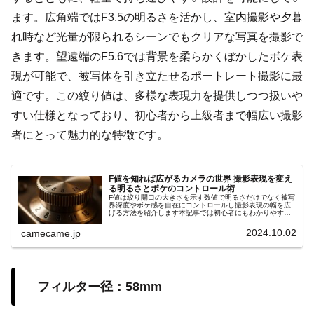
ます。広角端ではF3.5の明るさを活かし、室内撮影や夕暮
れ時など光量が限られるシーンでもクリアな写真を撮影で
きます。望遠端のF5.6では背景を柔らかくぼかしたボケ表
現が可能で、被写体を引き立たせるポートレート撮影に最
適です。この絞り値は、多様な表現力を提供しつつ扱いや
すい仕様となっており、初心者から上級者まで幅広い撮影
者にとって魅力的な特徴です。
F値を知れば広がるカメラの世界 撮影表現を変え
る明るさとボケのコントロール術
F値は絞り開口の大きさを示す数値で明るさだけでなく被写
界深度やボケ感を自在にコントロールし撮影表現の幅を広
げる方法を紹介します本記事では初心者にもわかりやすい
手順やシーン別の設定ポイントを詳しく解説します具体例
付きでスキル向上サポート効果大
2024.10.02
camecame.jp
フィルター径：58mm