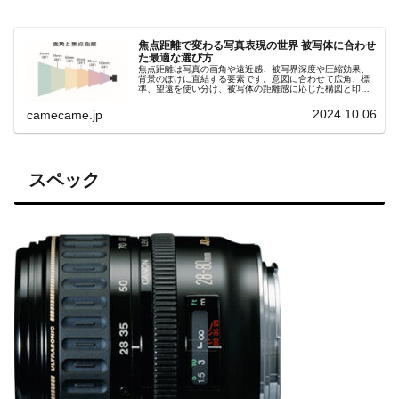
焦点距離で変わる写真表現の世界 被写体に合わせ
た最適な選び方
焦点距離は写真の画角や遠近感、被写界深度や圧縮効果、
背景のぼけに直結する要素です。意図に合わせて広角、標
準、望遠を使い分け、被写体の距離感に応じた構図と印象
を自在にコントロールしましょう。撮影意図を明確にし、
理想の一枚を狙いましょう。
2024.10.06
camecame.jp
スペック