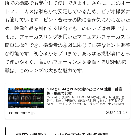
所での撮影でも安心して使用できます。さらに、このオー
トフォーカスは滑らかで安定しているため、ビデオ撮影に
も適しています。ピント合わせの際に音が気にならないた
め、映像作品を制作する場合でもこのレンズは有用です。
また、フォーカスリングを用いたマニュアルフォーカスも
簡単に操作でき、撮影者の意図に応じて正確なピント調整
が可能です。初心者からプロまで、あらゆる撮影者にとっ
て使いやすく、高いパフォーマンスを発揮するUSMの搭
載は、このレンズの大きな魅力です。
STMとUSMとVCMの違いとは？AF速度・静音
性・動画で比較
CanonレンズのSTM・USM・VCMの違いを、AF速度、静
音性、動画、MF操作、価格から比較します。ギアタイプ
STM、リードスクリューSTM、リングUSM、ナノUSMの特
徴と、人物・野鳥・動画・中古レンズでの選び方まで解説
します。
2024.11.17
camecame.jp