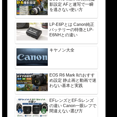
影設定 AFと連写で一瞬
を逃さない使い方
LP-E6Pとは Canon純正
バッテリーの特徴とLP-
E6NHとの違い
キヤノン大全
EOS R6 Mark IIのおすす
め設定 静止画と動画で迷
わない基本と実践
EFレンズとEF-Sレンズ
の違い Canon一眼レフで
間違えない選び方