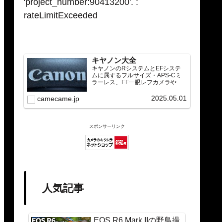
'project_number:90413200'. :
rateLimitExceeded
キヤノン大全
キヤノンのRシステムとEFシステ
ムに属するフルサイズ・APS-Cミ
ラーレス、EF一眼レフカメラや
RF/EFレンズ（ズーム・単焦点・超
望遠）をカテゴリ別に網羅し、効
2025.05.01
camecame.jp
率的に探せる索引ページ。常に機
種の内部リンク設計で回遊性向上
と快適表示を両立。
スポンサーリンク
人気記事
EOS R6 Mark IIの野鳥撮