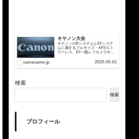
キヤノン大全
キヤノンのRシステムとEFシステ
ムに属するフルサイズ・APS-Cミ
ラーレス、EF一眼レフカメラや
RF/EFレンズ（ズーム・単焦点・超
望遠）をカテゴリ別に網羅し、効
2025.05.01
camecame.jp
率的に探せる索引ページ。常に機
種の内部リンク設計で回遊性向上
と快適表示を両立。
検索
検索
プロフィール