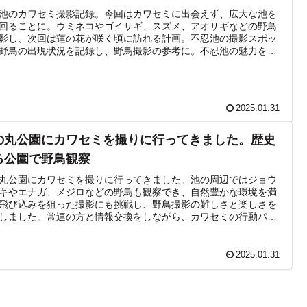
池のカワセミ撮影記録。今回はカワセミに出会えず、広大な池を
回ることに。ウミネコやゴイサギ、スズメ、アオサギなどの野鳥
影し、次回は蓮の花が咲く頃に訪れる計画。不忍池の撮影スポッ
野鳥の出現状況を記録し、野鳥撮影の参考に。不忍池の魅力を紹
2025.01.31
の丸公園にカワセミを撮りに行ってきました。歴史
る公園で野鳥観察
丸公園にカワセミを撮りに行ってきました。池の周辺ではジョウ
キやエナガ、メジロなどの野鳥も観察でき、自然豊かな環境を満
飛び込みを狙った撮影にも挑戦し、野鳥撮影の難しさと楽しさを
しました。常連の方と情報交換をしながら、カワセミの行動パタ
を学び、次回の撮影に向けた新たな発見もありました。
2025.01.31