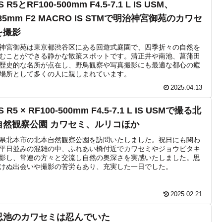
S R5とRF100-500mm F4.5-7.1 L IS USM、
85mm F2 MACRO IS STMで明治神宮御苑のカワセ
を撮影
神宮御苑は東京都渋谷区にある回遊式庭園で、四季折々の自然を
むことができる静かな散策スポットです。清正井や南池、菖蒲田
歴史的な名所が点在し、野鳥観察や写真撮影にも最適な都心の癒
場所として多くの人に親しまれています。
2025.04.13
S R5 × RF100-500mm F4.5-7.1 L IS USMで撮る北
自然観察公園 カワセミ、ルリコほか
県北本市の北本自然観察公園を訪問いたしました。祝日にも関わ
平日並みの混雑の中、ふれあい橋付近でカワセミやジョウビタキ
影し、常連の方々と交流し自然の奥深さを実感いたしました。思
けぬ出会いや撮影の苦労もあり、充実した一日でした。
2025.02.21
忍池のカワセミは忍んでいた