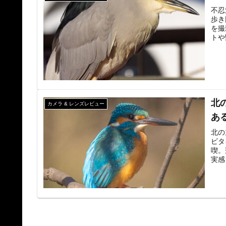
不忍
歩き
を撮
トや
介。
北
カメラ & レンズレビュー
あ
北の
ビタ
喫。
実感
ーン