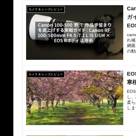
Ca
カメラ & レンズレビュー
ガイ
E
ca
れ補
網羅
の動
EO
カメラ & レンズレビュー
寒
EO
し、
柔ら
しま