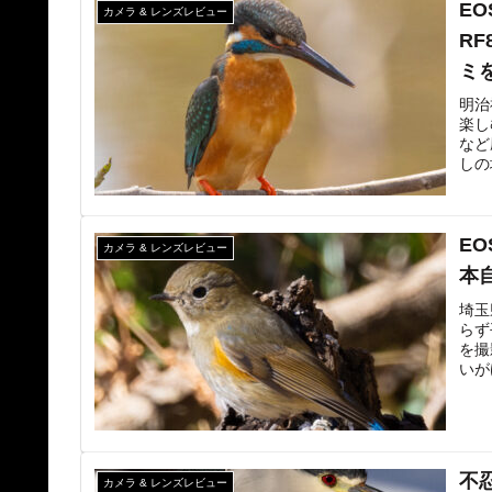
EO
カメラ & レンズレビュー
RF
ミ
明治
楽し
など
しの
EO
カメラ & レンズレビュー
本
埼玉
らず
を撮
いが
不
カメラ & レンズレビュー