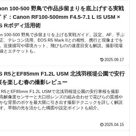
non 100-500 野鳥で作品歩留まりを底上げする実戦
ド：Canon RF100-500mm F4.5-7.1 L IS USM ×
OS Rボディ活用術
non 100-500 野鳥で歩留まりを上げる実戦ガイド。設定、AF、手ぶ
正、テレコン活用、EOS R5 Mark IIとの相性、携行と現像までを
。近接描写や環境カット、飛びものの速度目安も解説。撮影現場
線とエチケットも。
2025.09.17
S R5とEF85mm F1.2L USM 北浅羽桜堤公園で安行
桜を楽しむ春の撮影レビュー
S R5とEF85mm F1.2L USMで北浅羽桜堤公園の安行寒桜を撮影
高解像度センサーと大口径レンズの組み合わせで花びらの質感や
かな背景のボケを最大限に引き出す撮影テクニックを詳しく解説
す。早朝の光を活かした構図や設定ポイントも紹介。
2025.04.15