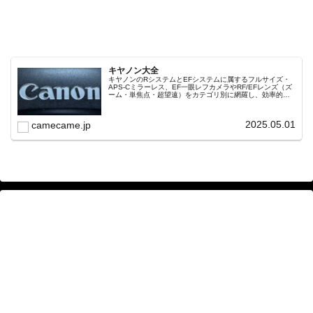
キヤノン大全
キヤノンのRシステムとEFシステムに属するフルサイズ・
APS-Cミラーレス、EF一眼レフカメラやRF/EFレンズ（ズ
ーム・単焦点・超望遠）をカテゴリ別に網羅し、効率的に
探せる索引ページ。常に機種の内部リンク設計で回遊性向
上と快適表示を両立。
2025.05.01
camecame.jp