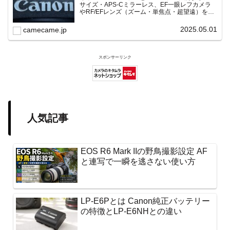
サイズ・APS-Cミラーレス、EF一眼レフカメラ
やRF/EFレンズ（ズーム・単焦点・超望遠）をカ
テゴリ別に網羅し、効率的に探せる索引ページ。
常に機種の内部リンク設計で回遊性向上と快適表
2025.05.01
camecame.jp
示を両立。
スポンサーリンク
人気記事
EOS R6 Mark IIの野鳥撮影設定 AF
と連写で一瞬を逃さない使い方
LP-E6Pとは Canon純正バッテリー
の特徴とLP-E6NHとの違い