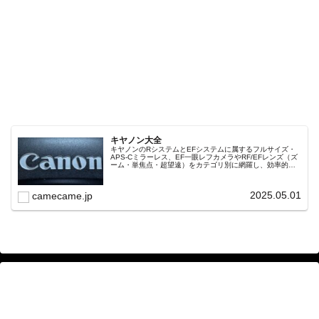
キヤノン大全
キヤノンのRシステムとEFシステムに属するフルサイズ・
APS-Cミラーレス、EF一眼レフカメラやRF/EFレンズ（ズ
ーム・単焦点・超望遠）をカテゴリ別に網羅し、効率的に
探せる索引ページ。常に機種の内部リンク設計で回遊性向
上と快適表示を両立。
2025.05.01
camecame.jp