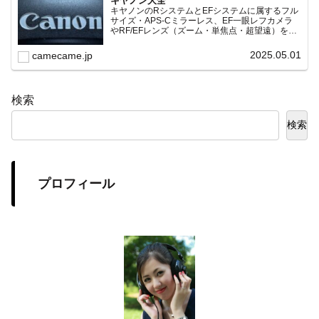
キヤノン大全
キヤノンのRシステムとEFシステムに属するフル
サイズ・APS-Cミラーレス、EF一眼レフカメラ
やRF/EFレンズ（ズーム・単焦点・超望遠）をカ
テゴリ別に網羅し、効率的に探せる索引ページ。
常に機種の内部リンク設計で回遊性向上と快適表
2025.05.01
camecame.jp
示を両立。
検索
検索
プロフィール