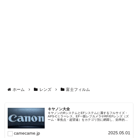
ホーム
レンズ
富士フィルム
キヤノン大全
キヤノンのRシステムとEFシステムに属するフルサイズ・
APS-Cミラーレス、EF一眼レフカメラやRF/EFレンズ（ズ
ーム・単焦点・超望遠）をカテゴリ別に網羅し、効率的に
探せる索引ページ。常に機種の内部リンク設計で回遊性向
上と快適表示を両立。
2025.05.01
camecame.jp