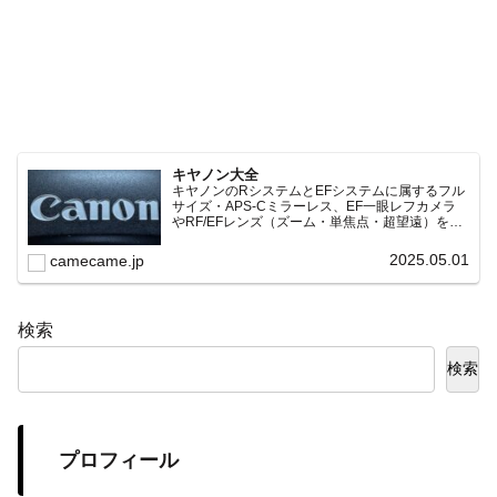
キヤノン大全
キヤノンのRシステムとEFシステムに属するフル
サイズ・APS-Cミラーレス、EF一眼レフカメラ
やRF/EFレンズ（ズーム・単焦点・超望遠）をカ
テゴリ別に網羅し、効率的に探せる索引ページ。
常に機種の内部リンク設計で回遊性向上と快適表
2025.05.01
camecame.jp
示を両立。
検索
検索
プロフィール