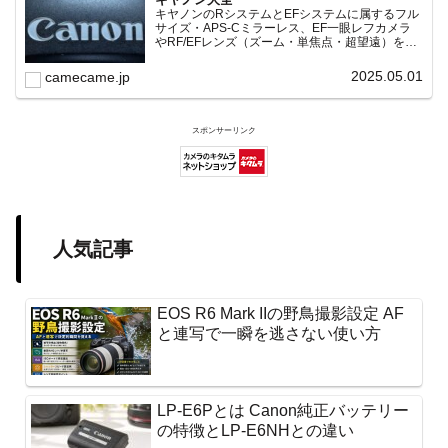
キヤノンのRシステムとEFシステムに属するフル
サイズ・APS-Cミラーレス、EF一眼レフカメラ
やRF/EFレンズ（ズーム・単焦点・超望遠）をカ
テゴリ別に網羅し、効率的に探せる索引ページ。
常に機種の内部リンク設計で回遊性向上と快適表
2025.05.01
camecame.jp
示を両立。
スポンサーリンク
人気記事
EOS R6 Mark IIの野鳥撮影設定 AF
と連写で一瞬を逃さない使い方
LP-E6Pとは Canon純正バッテリー
の特徴とLP-E6NHとの違い