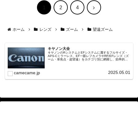
次
1
2
4
へ
ホーム
レンズ
ズーム
望遠ズーム
キヤノン大全
キヤノンのRシステムとEFシステムに属するフルサイズ・
APS-Cミラーレス、EF一眼レフカメラやRF/EFレンズ（ズ
ーム・単焦点・超望遠）をカテゴリ別に網羅し、効率的に
探せる索引ページ。常に機種の内部リンク設計で回遊性向
上と快適表示を両立。
2025.05.01
camecame.jp